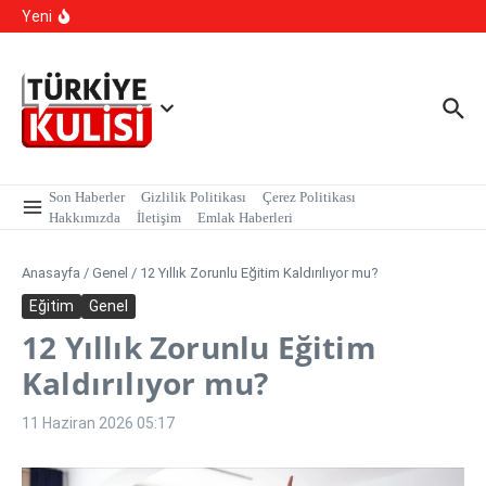
Hastaneye Gitmeden Tedavi Dönemi: Uzaktan
İçeriğe atla
Yeni
Muayenede Branş Sayısı Artırıldı
700 Bin Liralık Oyunu Dikkatiyle Bozdu: Ekspertiz ‘Sazan
Sarmalı’ Tuzağını İfşa Etti
TBMM Dilekçe Komisyonu’na İlginç Başvurular: İstanbul
Kışlık, Ankara Yazlık Başkent Olsun!
Son Haberler
Gizlilik Politikası
Çerez Politikası
Hakkımızda
İletişim
Emlak Haberleri
Anasayfa
/
Genel
/
12 Yıllık Zorunlu Eğitim Kaldırılıyor mu?
Eğitim
Genel
12 Yıllık Zorunlu Eğitim
Kaldırılıyor mu?
11 Haziran 2026
05:17