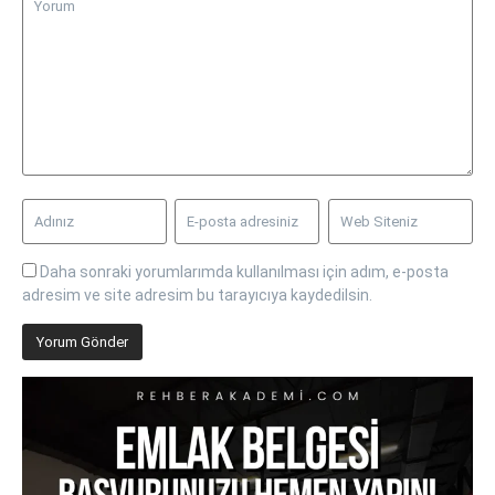
Daha sonraki yorumlarımda kullanılması için adım, e-posta
adresim ve site adresim bu tarayıcıya kaydedilsin.