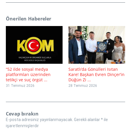
Önerilen Habereler
“52 ilde sosyal medya
Saratlı’da Gönülleri Isıtan
platformları üzerinden
Kare! Başkan Evren Dinçer’in
tetikçi ve suç örgüt ...
Düğün Zi ...
31 Temmuz 2026
28 Temmuz 2026
Cevap bırakın
E-posta adresiniz yayınlanmayacak.
Gerekli alanlar
*
ile
işaretlenmişlerdir