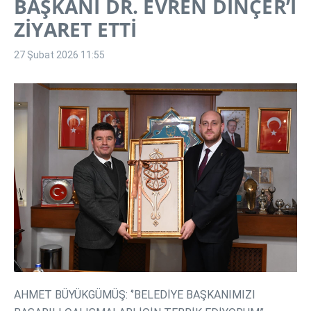
BAŞKANI DR. EVREN DİNÇER’İ
ZİYARET ETTİ
27 Şubat 2026
11:55
AHMET BÜYÜKGÜMÜŞ: ‘’BELEDİYE BAŞKANIMIZI