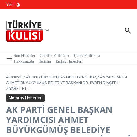
İçeriğe atla
kapsamında, MASAK verileri üzerinde yapılan inceleme H.E
Yeni
isimli şahıs tutuklandı.
Kalıcı Ojede Kısırlık ve Hormon Alarmı: Uzmanlardan
Genç Kızlara Kritik Uyarı
Hastaneye Gitmeden Tedavi Dönemi: Uzaktan
Muayenede Branş Sayısı Artırıldı
Son Haberler
Gizlilik Politikası
Çerez Politikası
Hakkımızda
İletişim
Emlak Haberleri
Anasayfa
/
Aksaray Haberleri
/
AK PARTİ GENEL BAŞKAN YARDIMCISI
AHMET BÜYÜKGÜMÜŞ BELEDİYE BAŞKANI DR. EVREN DİNÇER’İ
ZİYARET ETTİ
Aksaray Haberleri
AK PARTİ GENEL BAŞKAN
YARDIMCISI AHMET
BÜYÜKGÜMÜŞ BELEDİYE