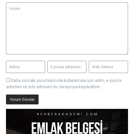
Daha sonraki yorumlarımda kullanılması için adım, e-posta
adresim ve site adresim bu tarayıcıya kaydedilsin.