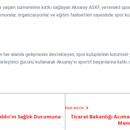
 bir yaşam sürmelerine katkı sağlayan Aksaray ASKF, yetenekli spo
uvalar, organizasyonlar ve eğitim faaliyetleri sayesinde spor k
her alanda gelişmesini destekleyen, spor kulüplerinin kurumsal y
birleştirici gücünü kullanarak Aksaray’ın sportif başarılarına k
Next Article
aldır’ın Sağlık Durumuna
Ticaret Bakanlığı Acımadı
Menü