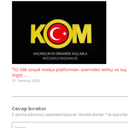
“52 ilde sosyal medya platformları üzerinden tetikçi ve suç
örgüt ...
31 Temmuz 2026
Cevap bırakın
E-posta adresiniz yayınlanmayacak.
Gerekli alanlar
*
ile işaretle