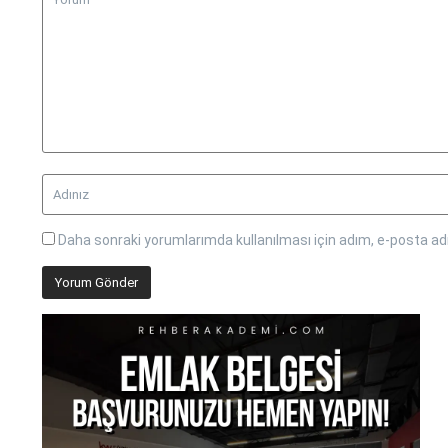
Daha sonraki yorumlarımda kullanılması için adım, e-posta adr