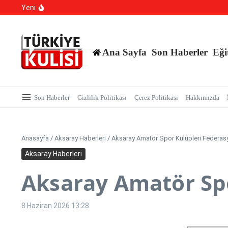
700 Bin Liralık Oyunu Dikkatiyle Bozdu: Ekspertiz ‘Saz
İçeriğe atla
Yeni
TBMM Dilekçe Komisyonu’na İlginç Başvurular: İstanbu
Hangi Hatalar Çocuk Dünyasını Yıkar?
Ana Sayfa
Son Haberler
Eği
Son Haberler
Gizlilik Politikası
Çerez Politikası
Hakkımızda
Anasayfa
/
Aksaray Haberleri
/
Aksaray Amatör Spor Kulüpleri Federa
Aksaray Haberleri
Aksaray Amatör Spo
8 Haziran 2026
13:28