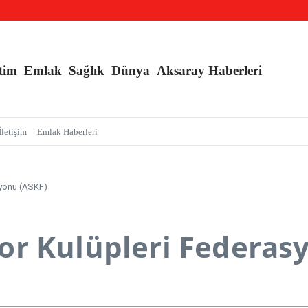
an Sarmalı’ Tuzağını İfşa Etti
l Kışlık, Ankara Yazlık Başkent Olsun!
tim
Emlak
Sağlık
Dünya
Aksaray Haberleri
İletişim
Emlak Haberleri
syonu (ASKF)
r Kulüpleri Federas