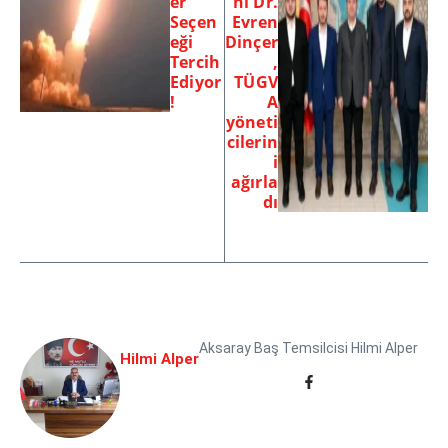
er
nı Dr.
Seçen
Evren
eği
Dinçer
Tercih
,
Ediyor
TÜGV
!
A
yöneti
cilerin
i
ağırla
dı
Aksaray Baş Temsilcisi Hilmi Alper
Hilmi Alper