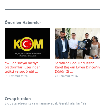
Önerilen Habereler
“52 ilde sosyal medya
Saratlı’da Gönülleri Isıtan
platformları üzerinden
Kare! Başkan Evren Dinçer’in
tetikçi ve suç örgüt ...
Düğün Zi ...
31 Temmuz 2026
28 Temmuz 2026
Cevap bırakın
E-posta adresiniz yayınlanmayacak.
Gerekli alanlar
*
ile