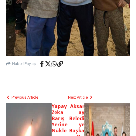
Haberi Paylaş
Previous Article
Next Article
Yapay
Aksar
Zeka
ay
Barış
Beledi
Yerine
ye
Nükle
Başka