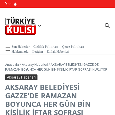
Kalıcı Ojede Kısırlık ve Hormon Alarmı: Uzmanlardan
İçeriğe atla
Yeni
Genç Kızlara Kritik Uyarı
Hastaneye Gitmeden Tedavi Dönemi: Uzaktan
Muayenede Branş Sayısı Artırıldı
700 Bin Liralık Oyunu Dikkatiyle Bozdu: Ekspertiz ‘Sazan
Sarmalı’ Tuzağını İfşa Etti
Son Haberler
Gizlilik Politikası
Çerez Politikası
Hakkımızda
İletişim
Emlak Haberleri
Anasayfa
/
Aksaray Haberleri
/
AKSARAY BELEDİYESİ GAZZE’DE
RAMAZAN BOYUNCA HER GÜN BİN KİŞİLİK İFTAR SOFRASI KURUYOR
Aksaray Haberleri
AKSARAY BELEDİYESİ
GAZZE’DE RAMAZAN
BOYUNCA HER GÜN BİN
KİŞİLİK İFTAR SOFRASI