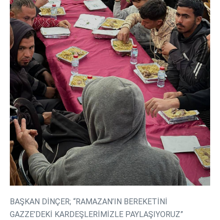
BAŞKAN DİNÇER; “RAMAZAN’IN BEREKETİNİ
GAZZE’DEKİ KARDEŞLERİMİZLE PAYLAŞIYORUZ”