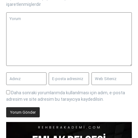
işaretlenmişlerdir
Daha sonraki yorumlarımda kullanılması için adım, e-posta
adresim ve site adresim bu tarayıcıya kaydedilsin.