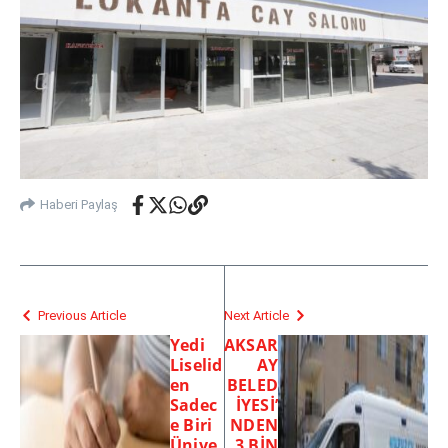
Haberi Paylaş
Previous Article
Next Article
Yedi
AKSAR
Liselid
AY
en
BELED
Sadec
İYESİ’
e Biri
NDEN
Ünive
3 BİN