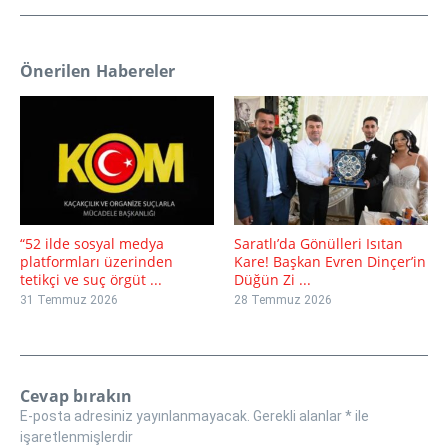
Önerilen Habereler
“52 ilde sosyal medya
Saratlı’da Gönülleri Isıtan
platformları üzerinden
Kare! Başkan Evren Dinçer’in
tetikçi ve suç örgüt ...
Düğün Zi ...
31 Temmuz 2026
28 Temmuz 2026
Cevap bırakın
E-posta adresiniz yayınlanmayacak.
Gerekli alanlar
*
ile
işaretlenmişlerdir