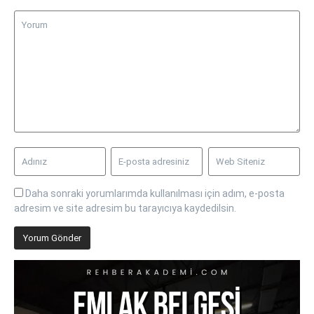
Daha sonraki yorumlarımda kullanılması için adım, e-posta
adresim ve site adresim bu tarayıcıya kaydedilsin.