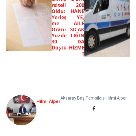
rsiteli
200
Oldu:
HANE
Yerleş
YE,
me
AİLE
Oranı
SICAK
Yüzde
LIĞIN
30
DA
Düştü
HİZME
T
Aksaray Baş Temsilcisi Hilmi Alper
Hilmi Alper