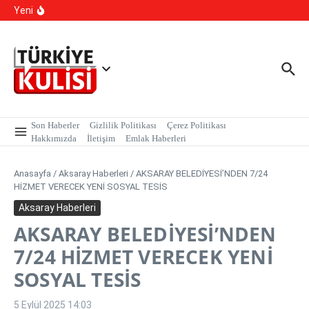
İçeriğe atla
Sarmalı’ Tuzağını İfşa Etti
Yeni
TBMM Dilekçe Komisyonu’na İlginç Başvurular: İstanbul
Kışlık, Ankara Yazlık Başkent Olsun!
Hangi Hatalar Çocuk Dünyasını Yıkar?
Son Haberler
Gizlilik Politikası
Çerez Politikası
Hakkımızda
İletişim
Emlak Haberleri
Anasayfa
/
Aksaray Haberleri
/
AKSARAY BELEDİYESİ’NDEN 7/24
HİZMET VERECEK YENİ SOSYAL TESİS
Aksaray Haberleri
AKSARAY BELEDİYESİ’NDEN
7/24 HİZMET VERECEK YENİ
SOSYAL TESİS
5 Eylül 2025
14:03