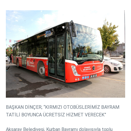
BAŞKAN DİNÇER; “KIRMIZI OTOBÜSLERİMİZ BAYRAM
TATİLİ BOYUNCA ÜCRETSİZ HİZMET VERECEK”
Aksaray Belediyesi, Kurban Bayramı dolayısıyla toplu