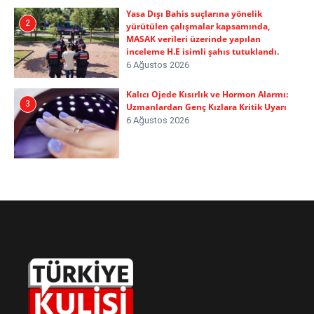
Yasa Dışı Bahis suçlarına yönelik
2
yürütülen çalışmalar kapsamında,
MASAK verileri üzerinde yapılan
inceleme H.E isimli şahıs tutuklandı.
6 Ağustos 2026
Kalıcı Ojede Kısırlık ve Hormon Alarmı:
3
Uzmanlardan Genç Kızlara Kritik Uyarı
6 Ağustos 2026