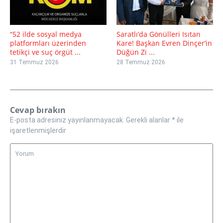
“52 ilde sosyal medya
Saratlı’da Gönülleri Isıtan
platformları üzerinden
Kare! Başkan Evren Dinçer’in
tetikçi ve suç örgüt ...
Düğün Zi ...
31 Temmuz 2026
28 Temmuz 2026
Cevap bırakın
E-posta adresiniz yayınlanmayacak.
Gerekli alanlar
*
ile
işaretlenmişlerdir