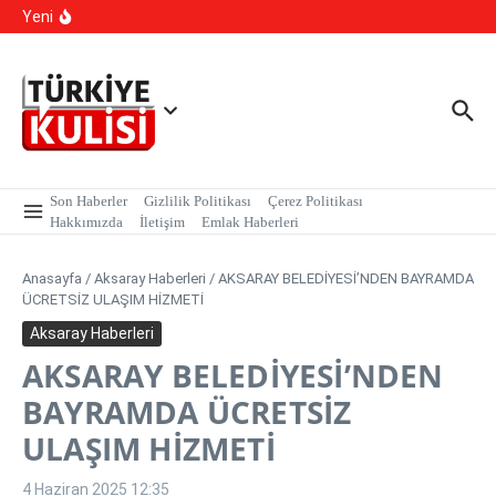
Kalıcı Ojede Kısırlık ve Hormon Alarmı: Uzmanlardan
İçeriğe atla
Yeni
Genç Kızlara Kritik Uyarı
Hastaneye Gitmeden Tedavi Dönemi: Uzaktan
Muayenede Branş Sayısı Artırıldı
700 Bin Liralık Oyunu Dikkatiyle Bozdu: Ekspertiz ‘Sazan
Sarmalı’ Tuzağını İfşa Etti
Son Haberler
Gizlilik Politikası
Çerez Politikası
Hakkımızda
İletişim
Emlak Haberleri
Anasayfa
/
Aksaray Haberleri
/
AKSARAY BELEDİYESİ’NDEN BAYRAMDA
ÜCRETSİZ ULAŞIM HİZMETİ
Aksaray Haberleri
AKSARAY BELEDİYESİ’NDEN
BAYRAMDA ÜCRETSİZ
ULAŞIM HİZMETİ
4 Haziran 2025
12:35