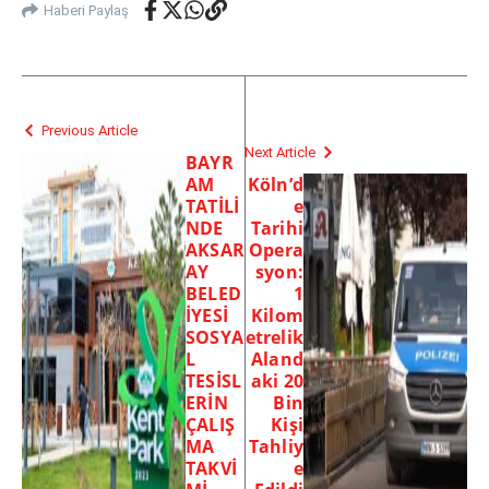
Haberi Paylaş
Previous Article
Next Article
BAYR
AM
Köln’d
TATİLİ
e
NDE
Tarihi
AKSAR
Opera
AY
syon:
BELED
1
İYESİ
Kilom
SOSYA
etrelik
L
Aland
TESİSL
aki 20
ERİN
Bin
ÇALIŞ
Kişi
MA
Tahliy
TAKVİ
e