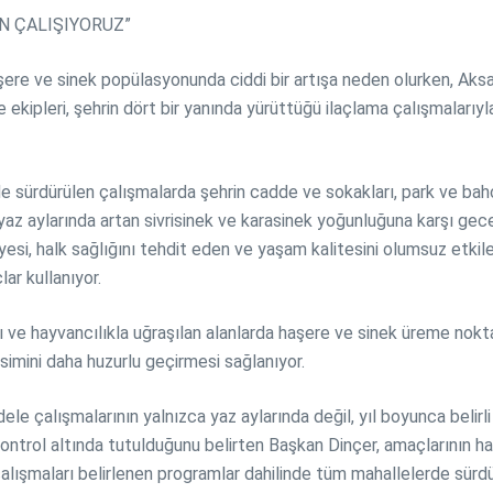
İN ÇALIŞIYORUZ”
haşere ve sinek popülasyonunda ciddi bir artışa neden olurken, Ak
kipleri, şehrin dört bir yanında yürüttüğü ilaçlama çalışmalarıyla
sürdürülen çalışmalarda şehrin cadde ve sokakları, park ve bahçele
kle yaz aylarında artan sivrisinek ve karasinek yoğunluğuna karşı g
yesi, halk sağlığını tehdit eden ve yaşam kalitesini olumsuz etki
ar kullanıyor.
ı ve hayvancılıkla uğraşılan alanlarda haşere ve sinek üreme nokta
simini daha huzurlu geçirmesi sağlanıyor.
e çalışmalarının yalnızca yaz aylarında değil, yıl boyunca belirli
kontrol altında tutulduğunu belirten Başkan Dinçer, amaçlarının ha
çalışmaları belirlenen programlar dahilinde tüm mahallelerde sürd