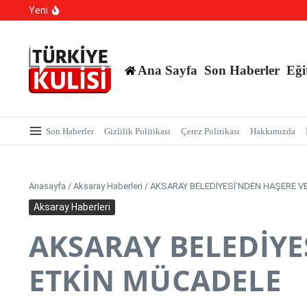
Kalıcı Ojede Kısırlık ve Hormon Alarmı: Uzmanlardan Ge
İçeriğe atla
Yeni
Hastaneye Gitmeden Tedavi Dönemi: Uzaktan Muayened
700 Bin Liralık Oyunu Dikkatiyle Bozdu: Ekspertiz ‘Saz
Ana Sayfa
Son Haberler
Eği
Son Haberler
Gizlilik Politikası
Çerez Politikası
Hakkımızda
Anasayfa
/
Aksaray Haberleri
/
AKSARAY BELEDİYESİ’NDEN HAŞERE V
Aksaray Haberleri
AKSARAY BELEDİYE
ETKİN MÜCADELE