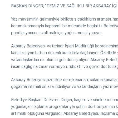
BAŞKAN DİNÇER; “TEMİZ VE SAĞLIKLI BİR AKSARAY İÇ
Yaz mevsiminin gelmesiyle birlikte sıcaklıkların artması, 
korumak amacıyla kapsamlı bir mücadele başlattı. Belediye e
popülasyonunu azaltmak için yoğun mesai yapıyor.
Aksaray Belediyesi Veteriner İşleri Müdürlüğü koordinesinde 
kanalizasyon hatları düzenli aralıklarla ilaçlanıyor. Özelli
vatandaşlardan da olumlu geri dönüş alıyor. Aksaray Beledi
insan sağlığına zarar vermeyen, ruhsatlı ve çevre dostu ilaçl
Aksaray Belediyesi özellikle dere kenarları, sulama kanallar
çoğalma ihtimali en aza indiriliyor ve vatandaşların yaz mev
Belediye Başkanı Dr. Evren Dinçer, haşere ve sinekle mücadel
yoğunlaşan ilaçlama programlarıyla şehrin dört bir yanının 
artırmak olduğunu vurguladı. Aksaray Belediyesi, ilaçlama 