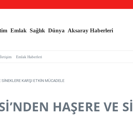
nç Kızlara Kritik Uyarı
e Branş Sayısı Artırıldı
an Sarmalı’ Tuzağını İfşa Etti
tim
Emlak
Sağlık
Dünya
Aksaray Haberleri
İletişim
Emlak Haberleri
E SİNEKLERE KARŞI ETKİN MÜCADELE
Sİ’NDEN HAŞERE VE S