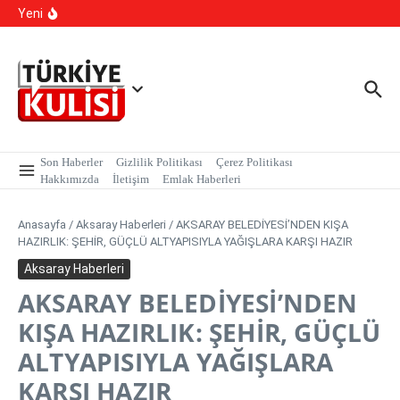
Kalıcı Ojede Kısırlık ve Hormon Alarmı: Uzmanlardan
İçeriğe atla
Yeni
Genç Kızlara Kritik Uyarı
Hastaneye Gitmeden Tedavi Dönemi: Uzaktan
Muayenede Branş Sayısı Artırıldı
700 Bin Liralık Oyunu Dikkatiyle Bozdu: Ekspertiz ‘Sazan
Sarmalı’ Tuzağını İfşa Etti
Son Haberler
Gizlilik Politikası
Çerez Politikası
Hakkımızda
İletişim
Emlak Haberleri
Anasayfa
/
Aksaray Haberleri
/
AKSARAY BELEDİYESİ’NDEN KIŞA
HAZIRLIK: ŞEHİR, GÜÇLÜ ALTYAPISIYLA YAĞIŞLARA KARŞI HAZIR
Aksaray Haberleri
AKSARAY BELEDİYESİ’NDEN
KIŞA HAZIRLIK: ŞEHİR, GÜÇLÜ
ALTYAPISIYLA YAĞIŞLARA
KARŞI HAZIR