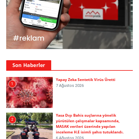
Son Haberler
Yapay Zeka Sentetik Virüs Üretti
1
7 Ağustos 2026
Yasa Dışı Bahis suçlarına yönelik
2
yürütülen çalışmalar kapsamında,
MASAK verileri üzerinde yapılan
inceleme H.E isimli şahıs tutuklandı.
6 Ağustos 2026