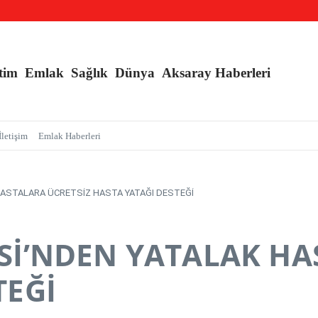
r kapsamında, MASAK verileri üzerinde yapılan inceleme H.E isimli şahıs tutuklandı
nç Kızlara Kritik Uyarı
e Branş Sayısı Artırıldı
tim
Emlak
Sağlık
Dünya
Aksaray Haberleri
İletişim
Emlak Haberleri
HASTALARA ÜCRETSİZ HASTA YATAĞI DESTEĞİ
Sİ’NDEN YATALAK HA
TEĞİ