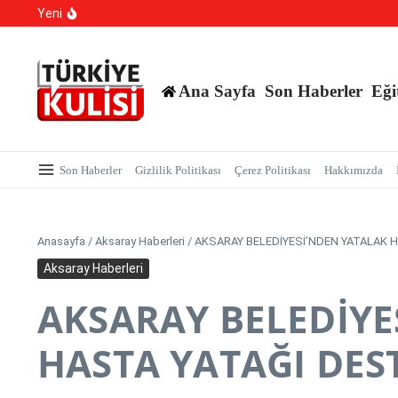
Yasa Dışı Bahis suçlarına yönelik yürütülen çalışmala
İçeriğe atla
Yeni
Kalıcı Ojede Kısırlık ve Hormon Alarmı: Uzmanlardan Ge
Hastaneye Gitmeden Tedavi Dönemi: Uzaktan Muayened
Ana Sayfa
Son Haberler
Eği
Son Haberler
Gizlilik Politikası
Çerez Politikası
Hakkımızda
Anasayfa
/
Aksaray Haberleri
/
AKSARAY BELEDİYESİ’NDEN YATALAK 
Aksaray Haberleri
AKSARAY BELEDİYE
HASTA YATAĞI DES