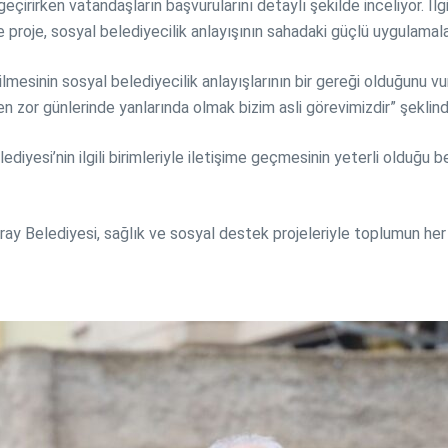
çirirken vatandaşların başvurularını detaylı şekilde inceliyor. İlg
 proje, sosyal belediyecilik anlayışının sahadaki güçlü uygulamalar
mesinin sosyal belediyecilik anlayışlarının bir gereği olduğunu vur
en zor günlerinde yanlarında olmak bizim asli görevimizdir” şeklin
si’nin ilgili birimleriyle iletişime geçmesinin yeterli olduğu beli
ay Belediyesi, sağlık ve sosyal destek projeleriyle toplumun he