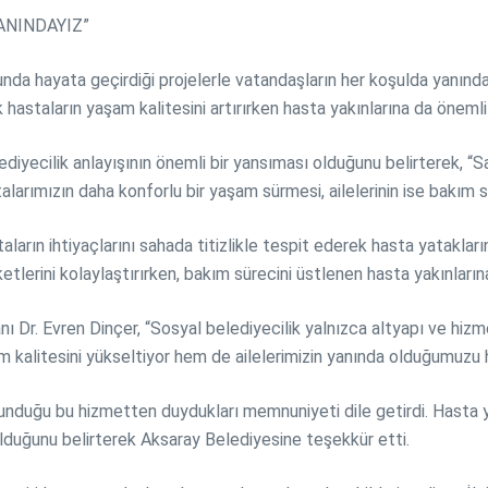
ANINDAYIZ”
sunda hayata geçirdiği projelerle vatandaşların her koşulda yanı
hastaların yaşam kalitesini artırırken hasta yakınlarına da önemli b
diyecilik anlayışının önemli bir yansıması olduğunu belirterek, “Sa
alarımızın daha konforlu bir yaşam sürmesi, ailelerinin ise bakım
arın ihtiyaçlarını sahada titizlikle tespit ederek hasta yatakların
ketlerini kolaylaştırırken, bakım sürecini üstlenen hasta yakınlarına
nı Dr. Evren Dinçer, “Sosyal belediyecilik yalnızca altyapı ve hi
kalitesini yükseltiyor hem de ailelerimizin yanında olduğumuzu his
unduğu bu hizmetten duydukları memnuniyeti dile getirdi. Hasta yak
uğunu belirterek Aksaray Belediyesine teşekkür etti.