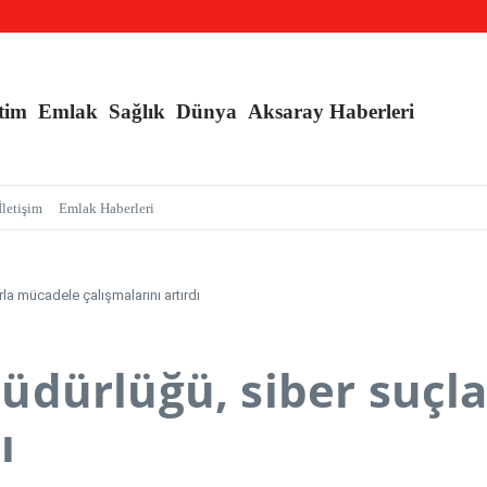
an Sarmalı’ Tuzağını İfşa Etti
l Kışlık, Ankara Yazlık Başkent Olsun!
tim
Emlak
Sağlık
Dünya
Aksaray Haberleri
İletişim
Emlak Haberleri
la mücadele çalışmalarını artırdı
üdürlüğü, siber suçl
ı