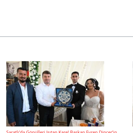
Saratlı’da Gönülleri Isıtan Kare! Başkan Evren Dinçer’in