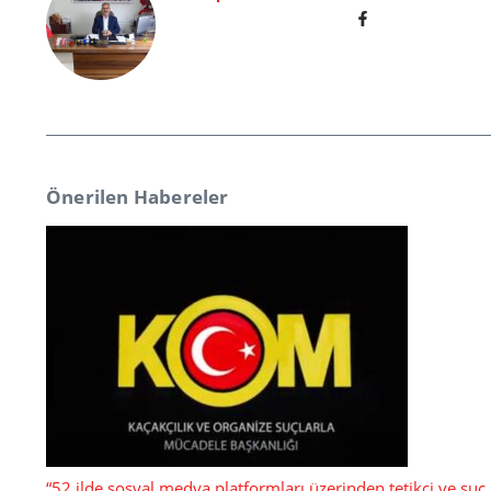
Önerilen Habereler
“52 ilde sosyal medya platformları üzerinden tetikçi ve suç