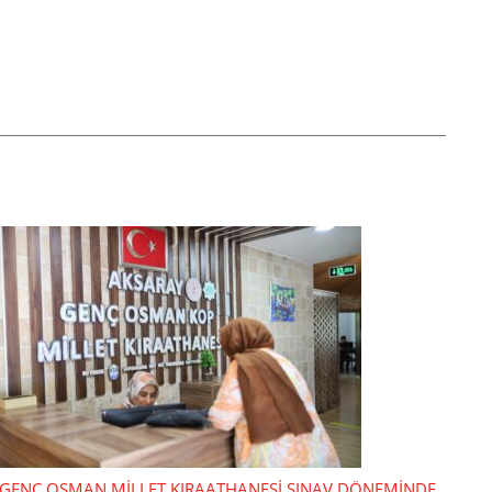
GENÇ OSMAN MİLLET KIRAATHANESİ SINAV DÖNEMİNDE