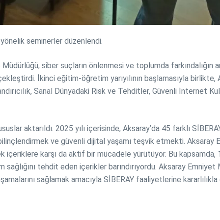
yönelik seminerler düzenlendi.
üdürlüğü, siber suçların önlenmesi ve toplumda farkındalığın a
çekleştirdi. İkinci eğitim-öğretim yarıyılının başlamasıyla birlik
landırıcılık, Sanal Dünyadaki Risk ve Tehditler, Güvenli İnternet 
suslar aktarıldı. 2025 yılı içerisinde, Aksaray’da 45 farklı SİBERA
şı bilinçlendirmek ve güvenli dijital yaşamı teşvik etmekti. Aksaray
k içeriklere karşı da aktif bir mücadele yürütüyor. Bu kapsamda, 
um sağlığını tehdit eden içerikler barındırıyordu. Aksaray Emniye
 yaşamalarını sağlamak amacıyla SİBERAY faaliyetlerine kararlılıkla