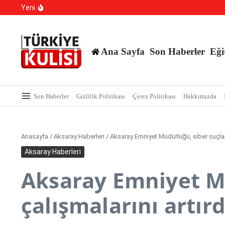
700 Bin Liralık Oyunu Dikkatiyle Bozdu: Ekspertiz ‘Saz
İçeriğe atla
Yeni
TBMM Dilekçe Komisyonu’na İlginç Başvurular: İstanbu
Hangi Hatalar Çocuk Dünyasını Yıkar?
Ana Sayfa
Son Haberler
Eği
Son Haberler
Gizlilik Politikası
Çerez Politikası
Hakkımızda
Anasayfa
/
Aksaray Haberleri
/
Aksaray Emniyet Müdürlüğü, siber suçlar
Aksaray Haberleri
Aksaray Emniyet M
çalışmalarını artırd