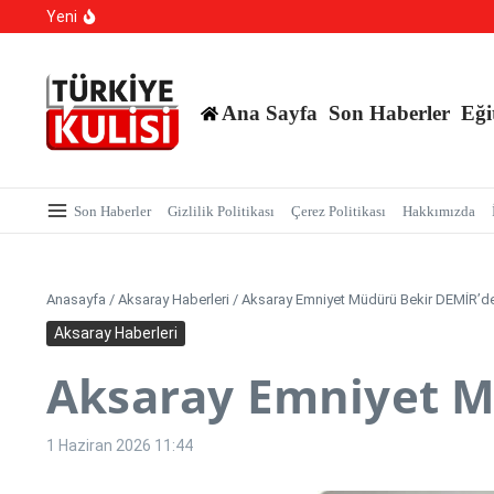
700 Bin Liralık Oyunu Dikkatiyle Bozdu: Ekspertiz ‘Saz
İçeriğe atla
Yeni
TBMM Dilekçe Komisyonu’na İlginç Başvurular: İstanbu
Hangi Hatalar Çocuk Dünyasını Yıkar?
Ana Sayfa
Son Haberler
Eği
Son Haberler
Gizlilik Politikası
Çerez Politikası
Hakkımızda
Anasayfa
/
Aksaray Haberleri
/
Aksaray Emniyet Müdürü Bekir DEMİR’de
Aksaray Haberleri
Aksaray Emniyet M
1 Haziran 2026
11:44