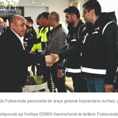
Polisevinde personelle bir araya gelerek bayramlarını kutladı, gö
ayısıyla eşi Fethiye DEMİR Hanımefendi ile birlikte Polisevinde 