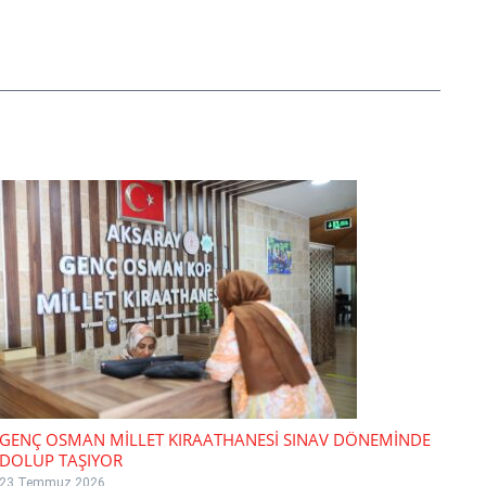
GENÇ OSMAN MİLLET KIRAATHANESİ SINAV DÖNEMİNDE
DOLUP TAŞIYOR
23 Temmuz 2026