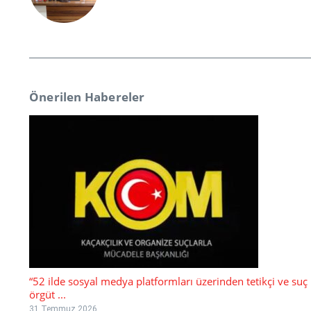
Önerilen Habereler
“52 ilde sosyal medya platformları üzerinden tetikçi ve suç
örgüt ...
31 Temmuz 2026