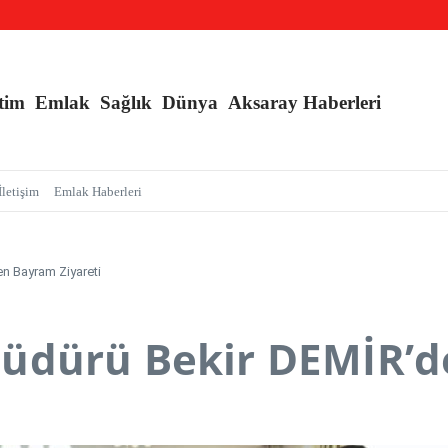
an Sarmalı’ Tuzağını İfşa Etti
l Kışlık, Ankara Yazlık Başkent Olsun!
tim
Emlak
Sağlık
Dünya
Aksaray Haberleri
İletişim
Emlak Haberleri
n Bayram Ziyareti
üdürü Bekir DEMİR’d