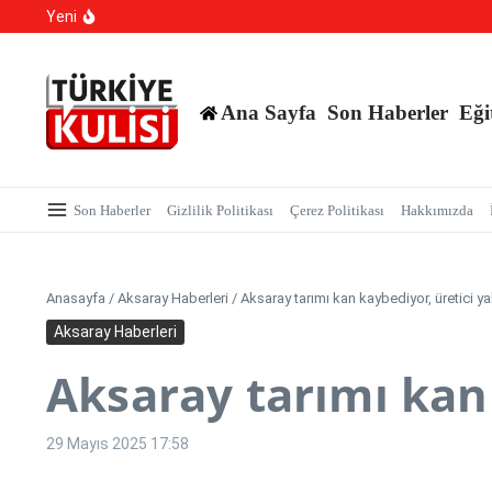
Kalıcı Ojede Kısırlık ve Hormon Alarmı: Uzmanlardan Ge
İçeriğe atla
Yeni
Hastaneye Gitmeden Tedavi Dönemi: Uzaktan Muayened
700 Bin Liralık Oyunu Dikkatiyle Bozdu: Ekspertiz ‘Saz
Ana Sayfa
Son Haberler
Eği
Son Haberler
Gizlilik Politikası
Çerez Politikası
Hakkımızda
Anasayfa
/
Aksaray Haberleri
/
Aksaray tarımı kan kaybediyor, üretici yal
Aksaray Haberleri
Aksaray tarımı kan 
29 Mayıs 2025
17:58