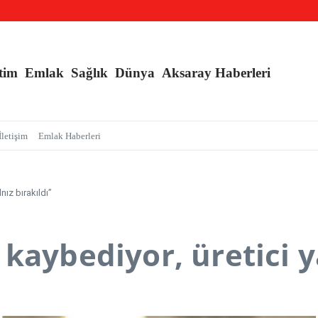
nç Kızlara Kritik Uyarı
e Branş Sayısı Artırıldı
an Sarmalı’ Tuzağını İfşa Etti
tim
Emlak
Sağlık
Dünya
Aksaray Haberleri
İletişim
Emlak Haberleri
nız bırakıldı”
kaybediyor, üretici ya