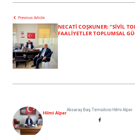
Previous Article
NECATİ COŞKUNER: “SİVİL T
FAALİYETLER TOPLUMSAL GÜ
Aksaray Baş Temsilcisi Hilmi Alper
Hilmi Alper