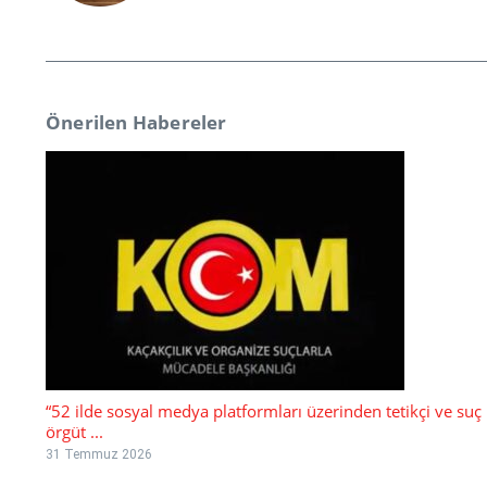
Önerilen Habereler
“52 ilde sosyal medya platformları üzerinden tetikçi ve suç
örgüt ...
31 Temmuz 2026