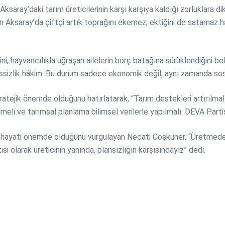
ray’daki tarım üreticilerinin karşı karşıya kaldığı zorluklara dikka
lan Aksaray’da çiftçi artık toprağını ekemez, ektiğini de satamaz h
i, hayvancılıkla uğraşan ailelerin borç batağına sürüklendiğini beli
ssizlik hâkim. Bu durum sadece ekonomik değil, aynı zamanda sosyol
ratejik önemde olduğunu hatırlatarak, “Tarım destekleri artırılmalı
ilmeli ve tarımsal planlama bilimsel verilerle yapılmalı. DEVA Part
çin hayati önemde olduğunu vurgulayan Necati Coşkuner, “Üretmed
olarak üreticinin yanında, plansızlığın karşısındayız” dedi.