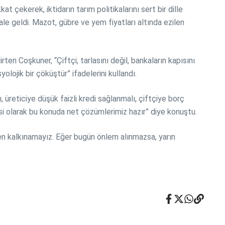
t çekerek, iktidarın tarım politikalarını sert bir dille
ale geldi. Mazot, gübre ve yem fiyatları altında ezilen
rten Coşkuner, “Çiftçi, tarlasını değil, bankaların kapısını
ojik bir çöküştür” ifadelerini kullandı.
, üreticiye düşük faizli kredi sağlanmalı, çiftçiye borç
isi olarak bu konuda net çözümlerimiz hazır” diye konuştu.
en kalkınamayız. Eğer bugün önlem alınmazsa, yarın