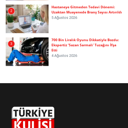
Hastaneye Gitmeden Tedavi Dönemi:
2
Uzaktan Muayenede Branş Sayısı Artırıldı
5 Ağustos 2026
700 Bin Liralık Oyunu Dikkatiyle Bozdu:
3
Ekspertiz ‘Sazan Sarmalı’ Tuzağını İfşa
Etti
4 Ağustos 2026