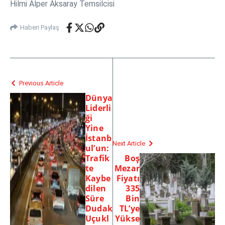
Hilmi Alper Aksaray Temsilcisi
Haberi Paylaş
Previous Article
Dünya
Liderli
ği
Yine
İstanb
Next Article
ul’un:
Trafik
Boş
te
Mezar
Kaybe
Fiyatı
dilen
335
Süre
Bin
Dudak
TL’ye
Uçukl
Yükse