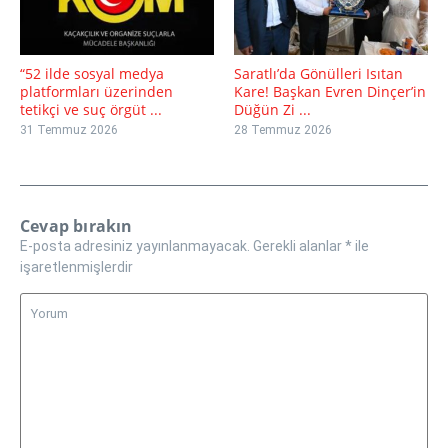
“52 ilde sosyal medya
Saratlı’da Gönülleri Isıtan
platformları üzerinden
Kare! Başkan Evren Dinçer’in
tetikçi ve suç örgüt ...
Düğün Zi ...
31 Temmuz 2026
28 Temmuz 2026
Cevap bırakın
E-posta adresiniz yayınlanmayacak.
Gerekli alanlar
*
ile
işaretlenmişlerdir