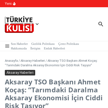
İçeriğe atla
Sarmalı’ Tuzağını İfşa Etti
Yeni
TBMM Dilekçe Komisyonu’na İlginç Başvurular: İstanbul
Kışlık, Ankara Yazlık Başkent Olsun!
Hangi Hatalar Çocuk Dünyasını Yıkar?
Son Haberler
Gizlilik Politikası
Çerez Politikası
Hakkımızda
İletişim
Emlak Haberleri
Anasayfa
/
Aksaray Haberleri
/
Aksaray TSO Başkanı Ahmet Koçaş:
“Tarımdaki Daralma Aksaray Ekonomisi İçin Ciddi Risk Taşıyor”
Aksaray Haberleri
Aksaray TSO Başkanı Ahmet
Koçaş: “Tarımdaki Daralma
Aksaray Ekonomisi İçin Ciddi
Risk Taşıyor”