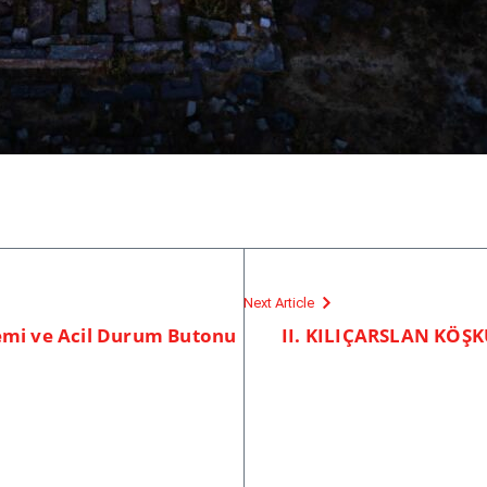
Next Article
emi ve Acil Durum Butonu
II. KILIÇARSLAN KÖŞ