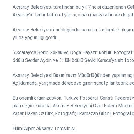
Aksaray Belediyesi tarafından bu yıl 7’ncisi düzenlenen Ge
Aksaray’ın tarihi, kültürel yapısı, insan manzaraları ve doğal
Aksaray Belediyesi öncülüğünde, sanatın toplumla buluşma
yıl da yoğun ilgi gördü.
“Aksaray’da Şehir, Sokak ve Doğa Hayatı” konulu Fotoğraf Yar
ödülü Serdar Aydın ve 3.’ lük ödülü Şevki Karaca’ya ait fot
Aksaray Belediyesi Basın Yayın Müdürlüğü’nden yapılan açıkla
Açıklamada, yarışmada dereceye giren sanatçılar tebrik edi
Bu önemli organizasyon, Türkiye Fotoğraf Sanatı Federasyo
alan seçici kurulda; Aksaray Belediyesi Özel Kalem Müdürü
Yazar Hakan Öztürk, Fotoğrafçı Ramazan Güzel, Fotoğrafçı 
Hilmi Alper Aksaray Temsilcisi