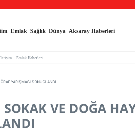
nç Kızlara Kritik Uyarı
e Branş Sayısı Artırıldı
an Sarmalı’ Tuzağını İfşa Etti
tim
Emlak
Sağlık
Dünya
Aksaray Haberleri
İletişim
Emlak Haberleri
TOĞRAF YARIŞMASI SONUÇLANDI
, SOKAK VE DOĞA HA
LANDI