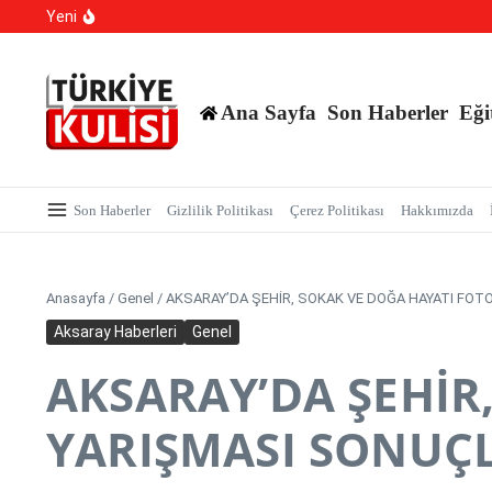
Kalıcı Ojede Kısırlık ve Hormon Alarmı: Uzmanlardan Ge
İçeriğe atla
Yeni
Hastaneye Gitmeden Tedavi Dönemi: Uzaktan Muayened
700 Bin Liralık Oyunu Dikkatiyle Bozdu: Ekspertiz ‘Saz
Ana Sayfa
Son Haberler
Eği
Son Haberler
Gizlilik Politikası
Çerez Politikası
Hakkımızda
Anasayfa
/
Genel
/
AKSARAY’DA ŞEHİR, SOKAK VE DOĞA HAYATI FO
Aksaray Haberleri
Genel
AKSARAY’DA ŞEHİR
YARIŞMASI SONUÇ