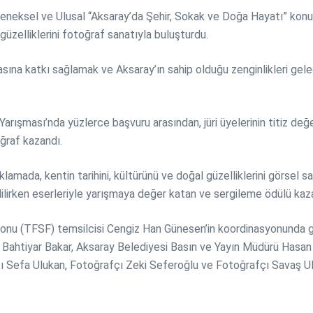
leneksel ve Ulusal “Aksaray’da Şehir, Sokak ve Doğa Hayatı” konul
 güzelliklerini fotoğraf sanatıyla buluşturdu.
sına katkı sağlamak ve Aksaray’ın sahip olduğu zenginlikleri ge
ışması’nda yüzlerce başvuru arasından, jüri üyelerinin titiz değer
oğraf kazandı.
mada, kentin tarihini, kültürünü ve doğal güzelliklerini görsel san
lirken eserleriyle yarışmaya değer katan ve sergileme ödülü kaza
nu (TFSF) temsilcisi Cengiz Han Günesen’in koordinasyonunda ger
 Bahtiyar Bakar, Aksaray Belediyesi Basın ve Yayın Müdürü Hasan
Sefa Ulukan, Fotoğrafçı Zeki Seferoğlu ve Fotoğrafçı Savaş Uluka