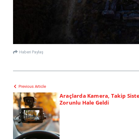
Haberi Paylaş
Previous Article
Araçlarda Kamera, Takip Sist
Zorunlu Hale Geldi