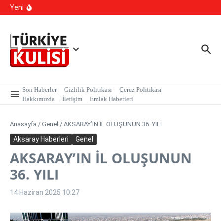
İçeriğe atla
Sarmalı’ Tuzağını İfşa Etti
Yeni
TBMM Dilekçe Komisyonu’na İlginç Başvurular: İstanbul
Kışlık, Ankara Yazlık Başkent Olsun!
Hangi Hatalar Çocuk Dünyasını Yıkar?
Son Haberler
Gizlilik Politikası
Çerez Politikası
Hakkımızda
İletişim
Emlak Haberleri
Anasayfa
/
Genel
/
AKSARAY’IN İL OLUŞUNUN 36. YILI
Aksaray Haberleri
Genel
AKSARAY’IN İL OLUŞUNUN
36. YILI
14 Haziran 2025
10:27