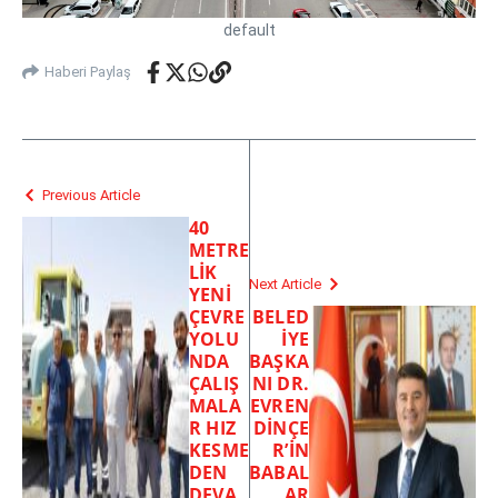
default
Haberi Paylaş
Previous Article
40
METRE
LİK
Next Article
YENİ
ÇEVRE
BELED
YOLU
İYE
NDA
BAŞKA
ÇALIŞ
NI DR.
MALA
EVREN
R HIZ
DİNÇE
KESME
R’İN
DEN
BABAL
DEVA
AR