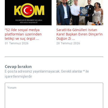
“52 ilde sosyal medya
Saratlı’da Gönülleri Isıtan
platformları üzerinden
Kare! Başkan Evren Dinçer’in
tetikçi ve suç örgüt ...
Düğün Zi ...
31 Temmuz 2026
28 Temmuz 2026
Cevap bırakın
E-posta adresiniz yayınlanmayacak.
Gerekli alanlar
*
ile
işaretlenmişlerdir