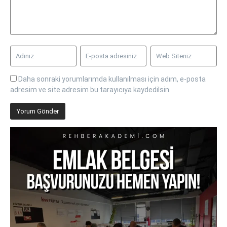
Daha sonraki yorumlarımda kullanılması için adım, e-posta
adresim ve site adresim bu tarayıcıya kaydedilsin.