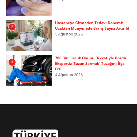
Hastaneye Gitmeden Tedavi Dönemi:
2
Uzaktan Muayenede Branş Sayısı Artırıldı
5 Ağustos 2026
700 Bin Liralık Oyunu Dikkatiyle Bozdu:
3
Ekspertiz ‘Sazan Sarmalı’ Tuzağını İfşa
Etti
4 Ağustos 2026