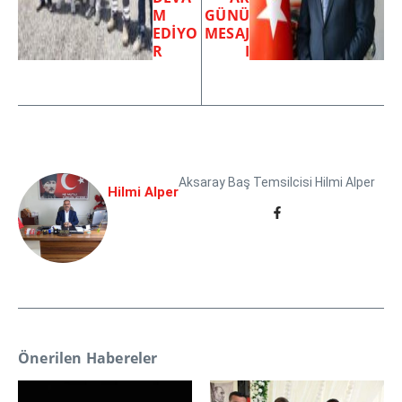
M
GÜNÜ
EDİYO
MESAJ
R
I
Aksaray Baş Temsilcisi Hilmi Alper
Hilmi Alper
Önerilen Habereler