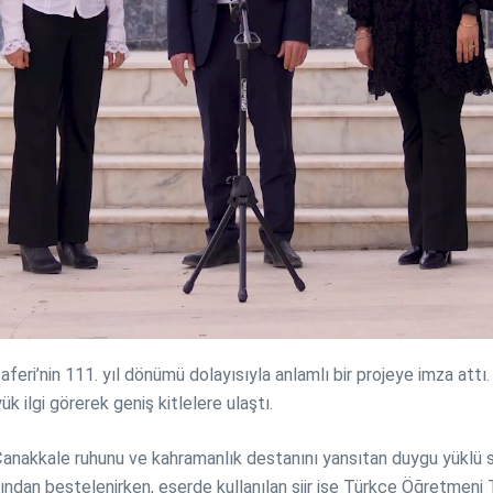
ri’nin 111. yıl dönümü dolayısıyla anlamlı bir projeye imza attı
 ilgi görerek geniş kitlelere ulaştı.
Çanakkale ruhunu ve kahramanlık destanını yansıtan duygu yüklü sah
dan bestelenirken, eserde kullanılan şiir ise Türkçe Öğretmeni Te