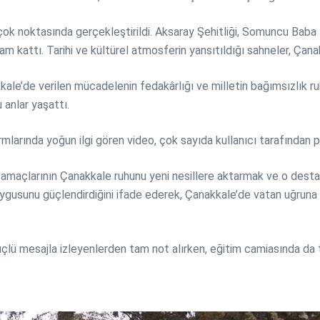
çok noktasında gerçekleştirildi. Aksaray Şehitliği, Somuncu Baba K
 kattı. Tarihi ve kültürel atmosferin yansıtıldığı sahneler, Çanakk
ale’de verilen mücadelenin fedakârlığı ve milletin bağımsızlık r
 anlar yaşattı.
arında yoğun ilgi gören video, çok sayıda kullanıcı tarafından pa
 amaçlarının Çanakkale ruhunu yeni nesillere aktarmak ve o desta
 duygusunu güçlendirdiğini ifade ederek, Çanakkale’de vatan uğruna
lü mesajla izleyenlerden tam not alırken, eğitim camiasında da ta