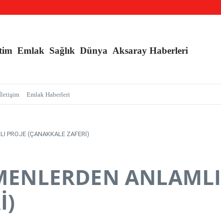
nç Kızlara Kritik Uyarı
e Branş Sayısı Artırıldı
an Sarmalı’ Tuzağını İfşa Etti
tim
Emlak
Sağlık
Dünya
Aksaray Haberleri
İletişim
Emlak Haberleri
I PROJE (ÇANAKKALE ZAFERİ)
MENLERDEN ANLAMLI
İ)