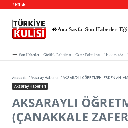
Kalıcı Ojede Kısırlık ve Hormon Alarmı: Uzmanlardan Ge
İçeriğe atla
Yeni
Hastaneye Gitmeden Tedavi Dönemi: Uzaktan Muayened
700 Bin Liralık Oyunu Dikkatiyle Bozdu: Ekspertiz ‘Saz
Ana Sayfa
Son Haberler
Eği
Son Haberler
Gizlilik Politikası
Çerez Politikası
Hakkımızda
Anasayfa
/
Aksaray Haberleri
/
AKSARAYLI ÖĞRETMENLERDEN ANLAML
Aksaray Haberleri
AKSARAYLI ÖĞRET
(ÇANAKKALE ZAFER