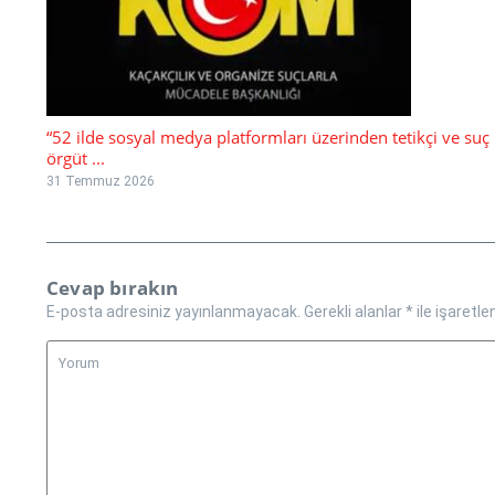
“52 ilde sosyal medya platformları üzerinden tetikçi ve suç
örgüt ...
31 Temmuz 2026
Cevap bırakın
E-posta adresiniz yayınlanmayacak.
Gerekli alanlar
*
ile işaretle