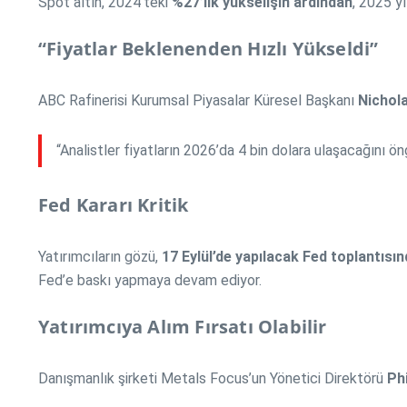
Spot altın, 2024’teki
%27’lik yükselişin ardından
, 2025 y
“Fiyatlar Beklenenden Hızlı Yükseldi”
ABC Rafinerisi Kurumsal Piyasalar Küresel Başkanı
Nichola
“Analistler fiyatların 2026’da 4 bin dolara ulaşacağını 
Fed Kararı Kritik
Yatırımcıların gözü,
17 Eylül’de yapılacak Fed toplantısı
Fed’e baskı yapmaya devam ediyor.
Yatırımcıya Alım Fırsatı Olabilir
Danışmanlık şirketi Metals Focus’un Yönetici Direktörü
Ph