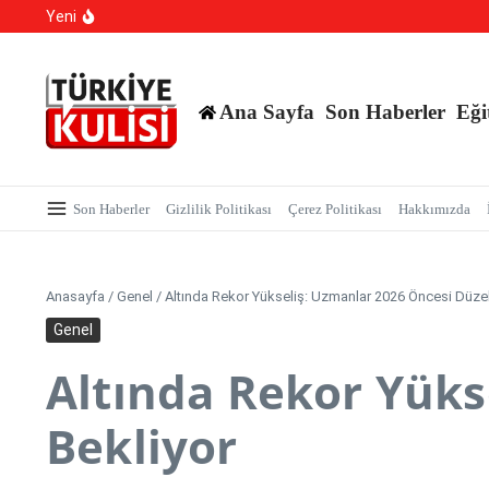
YKS Sistemi Değişiyor mu?
İçeriğe atla
Yeni
Yapay Zeka Sentetik Virüs Üretti
Yasa Dışı Bahis suçlarına yönelik yürütülen çalışmala
Ana Sayfa
Son Haberler
Eği
Son Haberler
Gizlilik Politikası
Çerez Politikası
Hakkımızda
Anasayfa
/
Genel
/
Altında Rekor Yükseliş: Uzmanlar 2026 Öncesi Düze
Genel
Altında Rekor Yüks
Bekliyor