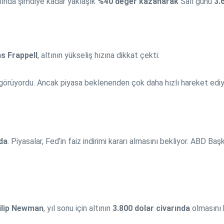
ılında şimdiye kadar yaklaşık
%40 değer kazanarak
Salı günü
3.
s Frappell
, altının yükseliş hızına dikkat çekti:
öngörüyordu. Ancak piyasa beklenenden çok daha hızlı hareket ediy
nda
. Piyasalar, Fed’in faiz indirimi kararı almasını bekliyor. ABD Ba
ilip Newman
, yıl sonu için altının
3.800 dolar civarında
olmasını b