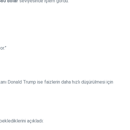
680 dolar
seviyesinde işlem gördü.
or.”
şkanı Donald Trump ise faizlerin daha hızlı düşürülmesi için
eklediklerini açıkladı: