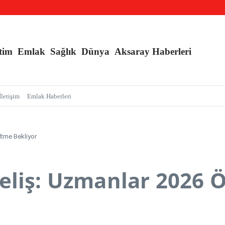
r kapsamında, MASAK verileri üzerinde yapılan inceleme H.E isimli şahıs tutuklandı
tim
Emlak
Sağlık
Dünya
Aksaray Haberleri
İletişim
Emlak Haberleri
ltme Bekliyor
eliş: Uzmanlar 2026 