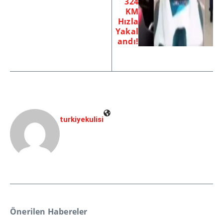
324
KM
Hızla
Yakal
andı!
turkiyekulisi
Önerilen Habereler