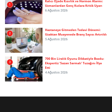
Kalıcı Ojede Kısırlık ve Hormon Alarmı:
1
Uzmanlardan Genç Kızlara Kritik Uyarı
6 Ağustos 2026
Hastaneye Gitmeden Tedavi Dönemi:
2
Uzaktan Muayenede Branş Sayısı Artırıldı
5 Ağustos 2026
700 Bin Liralık Oyunu Dikkatiyle Bozdu:
3
Ekspertiz ‘Sazan Sarmalı’ Tuzağını İfşa
Etti
4 Ağustos 2026