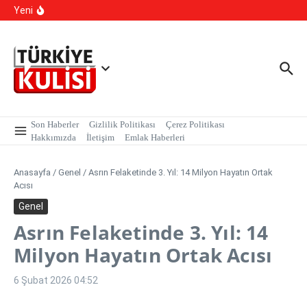
İçeriğe atla
Sarmalı’ Tuzağını İfşa Etti
Yeni
TBMM Dilekçe Komisyonu’na İlginç Başvurular: İstanbul
Kışlık, Ankara Yazlık Başkent Olsun!
Hangi Hatalar Çocuk Dünyasını Yıkar?
Son Haberler
Gizlilik Politikası
Çerez Politikası
Hakkımızda
İletişim
Emlak Haberleri
Anasayfa
/
Genel
/
Asrın Felaketinde 3. Yıl: 14 Milyon Hayatın Ortak
Acısı
Genel
Asrın Felaketinde 3. Yıl: 14
Milyon Hayatın Ortak Acısı
6 Şubat 2026
04:52