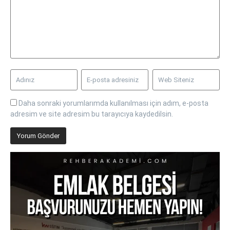
Daha sonraki yorumlarımda kullanılması için adım, e-posta
adresim ve site adresim bu tarayıcıya kaydedilsin.