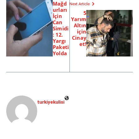
Mağd
Next Article
urları
5
İçin
Yarım
Can
Altın
Simidi
için
: 12.
Cinay
Yargı
et!
Paketi
Yolda
turkiyekulisi