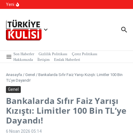
İçeriğe atla
Kışlık, Ankara Yazlık Başkent Olsun!
Yeni
Hangi Hatalar Çocuk Dünyasını Yıkar?
Yargı Paketi Resmi Gazete’de Yayımlandı: Yargıda Hız
Dönemi Başlıyor!
Son Haberler
Gizlilik Politikası
Çerez Politikası
Hakkımızda
İletişim
Emlak Haberleri
Anasayfa
/
Genel
/
Bankalarda Sıfır Faiz Yarışı Kızıştı: Limitler 100 Bin
TL’ye Dayandı!
Genel
Bankalarda Sıfır Faiz Yarışı
Kızıştı: Limitler 100 Bin TL’ye
Dayandı!
6 Nisan 2026
05:14