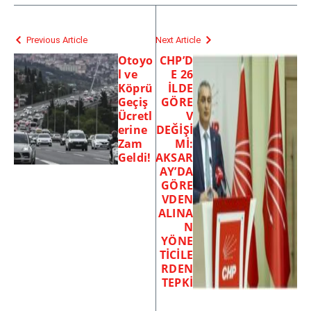
Previous Article
Next Article
Otoyo
CHP’D
l ve
E 26
Köprü
İLDE
Geçiş
GÖRE
Ücretl
V
erine
DEĞİŞİ
Zam
Mİ:
Geldi!
AKSAR
AY’DA
GÖRE
VDEN
ALINA
N
YÖNE
TİCİLE
RDEN
TEPKİ