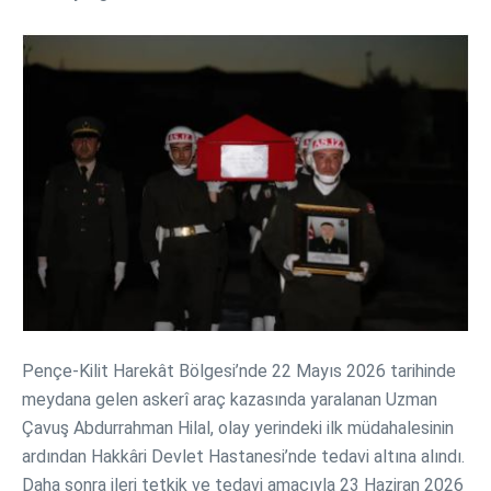
Pençe-Kilit Harekât Bölgesi’nde 22 Mayıs 2026 tarihinde
meydana gelen askerî araç kazasında yaralanan Uzman
Çavuş Abdurrahman Hilal, olay yerindeki ilk müdahalesinin
ardından Hakkâri Devlet Hastanesi’nde tedavi altına alındı.
Daha sonra ileri tetkik ve tedavi amacıyla 23 Haziran 2026