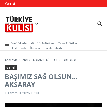
YKS Sistemi Değişiyor mu?
İçeriğe atla
Yeni
Yapay Zeka Sentetik Virüs Üretti
Yasa Dışı Bahis suçlarına yönelik yürütülen çalışmalar
kapsamında, MASAK verileri üzerinde yapılan inceleme H.E
isimli şahıs tutuklandı.
Son Haberler
Gizlilik Politikası
Çerez Politikası
Hakkımızda
İletişim
Emlak Haberleri
Anasayfa
/
Genel
/
BAŞIMIZ SAĞ OLSUN… AKSARAY
Genel
BAŞIMIZ SAĞ OLSUN…
AKSARAY
1 Temmuz 2026
13:38