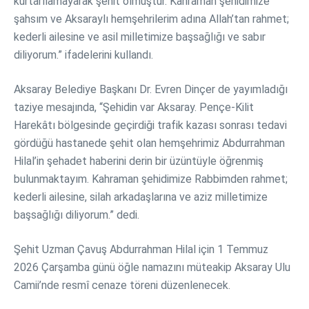
kurtarılamayarak şehit olmuştur. Kahraman şehidimize
şahsım ve Aksaraylı hemşehrilerim adına Allah’tan rahmet;
kederli ailesine ve asil milletimize başsağlığı ve sabır
diliyorum.” ifadelerini kullandı.
Aksaray Belediye Başkanı Dr. Evren Dinçer de yayımladığı
taziye mesajında, “Şehidin var Aksaray. Pençe-Kilit
Harekâtı bölgesinde geçirdiği trafik kazası sonrası tedavi
gördüğü hastanede şehit olan hemşehrimiz Abdurrahman
Hilal’in şehadet haberini derin bir üzüntüyle öğrenmiş
bulunmaktayım. Kahraman şehidimize Rabbimden rahmet;
kederli ailesine, silah arkadaşlarına ve aziz milletimize
başsağlığı diliyorum.” dedi.
Şehit Uzman Çavuş Abdurrahman Hilal için 1 Temmuz
2026 Çarşamba günü öğle namazını müteakip Aksaray Ulu
Camii’nde resmî cenaze töreni düzenlenecek.