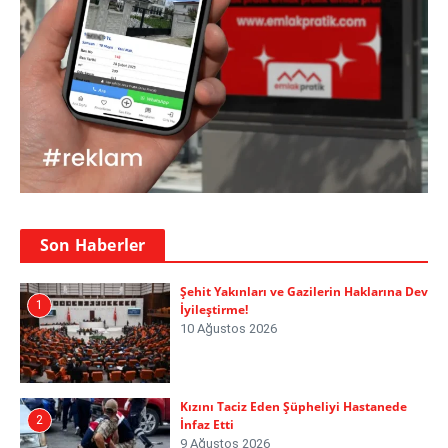
Son Haberler
Şehit Yakınları ve Gazilerin Haklarına Dev
1
İyileştirme!
10 Ağustos 2026
Kızını Taciz Eden Şüpheliyi Hastanede
2
İnfaz Etti
9 Ağustos 2026