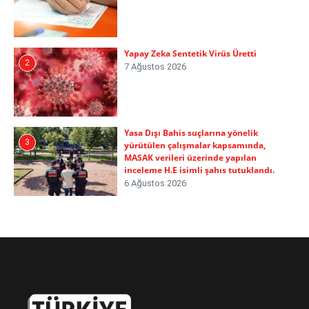
Yapay Zeka Sentetik Virüs Üretti
2
7 Ağustos 2026
Yasa Dışı Bahis suçlarına yönelik
3
yürütülen çalışmalar kapsamında,
MASAK verileri üzerinde yapılan
inceleme H.E isimli şahıs tutuklandı.
6 Ağustos 2026