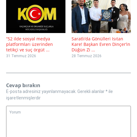
“52 ilde sosyal medya
Saratlı’da Gönülleri Isıtan
platformları üzerinden
Kare! Başkan Evren Dinçer’in
tetikçi ve suç örgüt ...
Düğün Zi ...
31 Temmuz 2026
28 Temmuz 2026
Cevap bırakın
E-posta adresiniz yayınlanmayacak.
Gerekli alanlar
*
ile
işaretlenmişlerdir