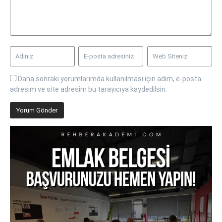
Daha sonraki yorumlarımda kullanılması için adım, e-posta
adresim ve site adresim bu tarayıcıya kaydedilsin.