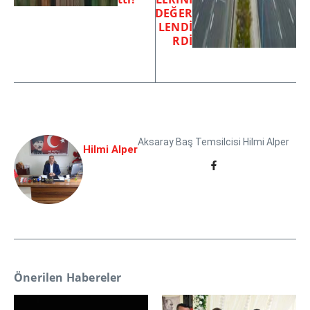
DEĞER
LENDİ
RDİ
Aksaray Baş Temsilcisi Hilmi Alper
Hilmi Alper
Önerilen Habereler