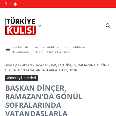
İçeriğe atla
kapsamında, MASAK verileri üzerinde yapılan inceleme H.E
Yeni
isimli şahıs tutuklandı.
Kalıcı Ojede Kısırlık ve Hormon Alarmı: Uzmanlardan
Genç Kızlara Kritik Uyarı
Hastaneye Gitmeden Tedavi Dönemi: Uzaktan
Muayenede Branş Sayısı Artırıldı
Son Haberler
Gizlilik Politikası
Çerez Politikası
Hakkımızda
İletişim
Emlak Haberleri
Anasayfa
/
Aksaray Haberleri
/
BAŞKAN DİNÇER, RAMAZAN’DA GÖNÜL
SOFRALARINDA VATANDAŞLARLA BULUŞUYOR
Aksaray Haberleri
BAŞKAN DİNÇER,
RAMAZAN’DA GÖNÜL
SOFRALARINDA
VATANDAŞLARLA