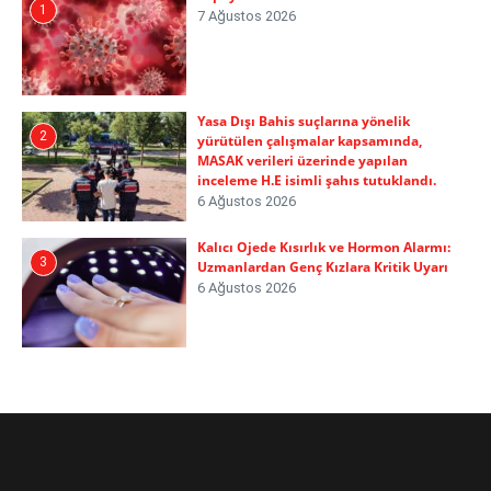
1
7 Ağustos 2026
Yasa Dışı Bahis suçlarına yönelik
2
yürütülen çalışmalar kapsamında,
MASAK verileri üzerinde yapılan
inceleme H.E isimli şahıs tutuklandı.
6 Ağustos 2026
Kalıcı Ojede Kısırlık ve Hormon Alarmı:
3
Uzmanlardan Genç Kızlara Kritik Uyarı
6 Ağustos 2026