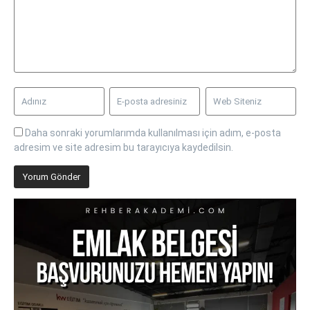
Daha sonraki yorumlarımda kullanılması için adım, e-posta
adresim ve site adresim bu tarayıcıya kaydedilsin.