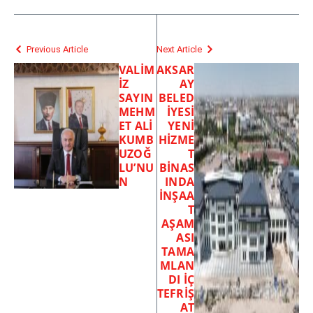
Previous Article
Next Article
VALİM
AKSAR
İZ
AY
SAYIN
BELED
MEHM
İYESİ
ET ALİ
YENİ
KUMB
HİZME
UZOĞ
T
LU’NU
BİNAS
N
INDA
İNŞAA
T
AŞAM
ASI
TAMA
MLAN
DI İÇ
TEFRİŞ
AT