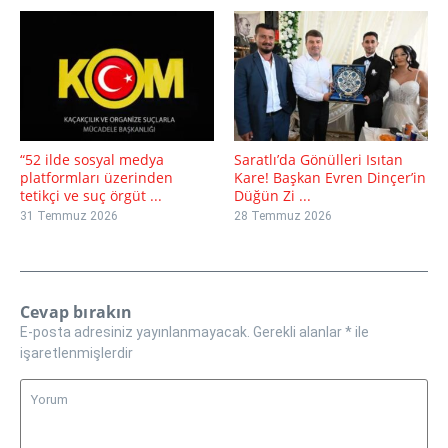
“52 ilde sosyal medya
Saratlı’da Gönülleri Isıtan
platformları üzerinden
Kare! Başkan Evren Dinçer’in
tetikçi ve suç örgüt ...
Düğün Zi ...
31 Temmuz 2026
28 Temmuz 2026
Cevap bırakın
E-posta adresiniz yayınlanmayacak.
Gerekli alanlar
*
ile
işaretlenmişlerdir