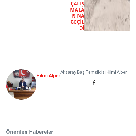
ÇALIŞ
MALA
RINA
GEÇİL
Dİ
Aksaray Baş Temsilcisi Hilmi Alper
Hilmi Alper
Önerilen Habereler