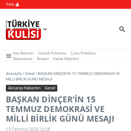
Kalıcı Ojede Kısırlık ve Hormon Alarmı: Uzmanlardan
İçeriğe atla
Yeni
Genç Kızlara Kritik Uyarı
Hastaneye Gitmeden Tedavi Dönemi: Uzaktan
Muayenede Branş Sayısı Artırıldı
700 Bin Liralık Oyunu Dikkatiyle Bozdu: Ekspertiz ‘Sazan
Sarmalı’ Tuzağını İfşa Etti
Son Haberler
Gizlilik Politikası
Çerez Politikası
Hakkımızda
İletişim
Emlak Haberleri
Anasayfa
/
Genel
/
BAŞKAN DİNÇER’İN 15 TEMMUZ DEMOKRASİ VE
MİLLİ BİRLİK GÜNÜ MESAJI
Aksaray Haberleri
Genel
BAŞKAN DİNÇER’İN 15
TEMMUZ DEMOKRASİ VE
MİLLİ BİRLİK GÜNÜ MESAJI
14 Temmuz 2025
12:28