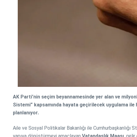
AK Parti’nin seçim beyannamesinde yer alan ve milyonla
Sistemi” kapsamında hayata geçirilecek uygulama ile hi
planlanıyor.
Aile ve Sosyal Politikalar Bakanlığı ile Cumhurbaşkanlığı S
yapıya dönüştürmeyi amaçlayan
Vatandaşlık Maaşı
, geli