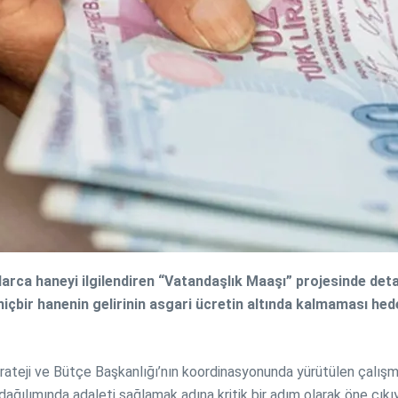
rca haneyi ilgilendiren “Vatandaşlık Maaşı” projesinde deta
çbir hanenin gelirinin asgari ücretin altında kalmaması hede
trateji ve Bütçe Başkanlığı’nın koordinasyonunda yürütülen çalışma
r dağılımında adaleti sağlamak adına kritik bir adım olarak öne çıkıy