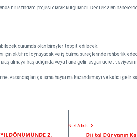
anda bir istihdam projesi olarak kurgulandı. Destek alan hanelerd
bilecek durumda olan bireyler tespit edilecek.
mı için aktif rol oynayacak ve iş bulma süreçlerinde rehberlik ede
 maaş almaya başladığında veya hane geliri asgari ücret seviyesin
ine, vatandaşları çalışma hayatına kazandırmayı ve kalıcı gelir s
Next Article
 YILDÖNÜMÜNDE 2.
Dijital Dünyanın Ka