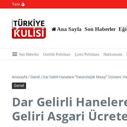
Kalıcı Ojede Kısırlık ve Hormon Alarmı: Uzmanlardan Ge
İçeriğe atla
Yeni
Hastaneye Gitmeden Tedavi Dönemi: Uzaktan Muayened
700 Bin Liralık Oyunu Dikkatiyle Bozdu: Ekspertiz ‘Saz
Ana Sayfa
Son Haberler
Eği
Son Haberler
Gizlilik Politikası
Çerez Politikası
Hakkımızda
Anasayfa
/
Genel
/
Dar Gelirli Hanelere “Vatandaşlık Maaşı” Dönemi: 
Genel
Dar Gelirli Hanele
Geliri Asgari Ücr