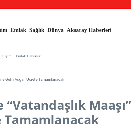
nç Kızlara Kritik Uyarı
e Branş Sayısı Artırıldı
an Sarmalı’ Tuzağını İfşa Etti
tim
Emlak
Sağlık
Dünya
Aksaray Haberleri
İletişim
Emlak Haberleri
Hane Geliri Asgari Ücrete Tamamlanacak
re “Vatandaşlık Maaş
ete Tamamlanacak