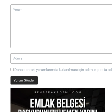
Daha sonraki yorumlarımda kullanılması için adım, e-posta adr