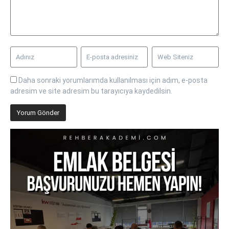
Daha sonraki yorumlarımda kullanılması için adım, e-posta
adresim ve site adresim bu tarayıcıya kaydedilsin.