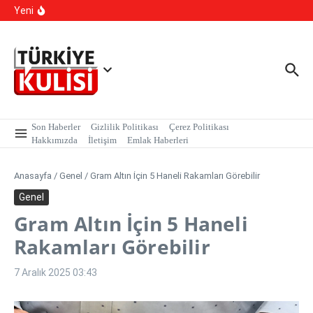
Kalıcı Ojede Kısırlık ve Hormon Alarmı: Uzmanlardan
İçeriğe atla
Yeni
Genç Kızlara Kritik Uyarı
Hastaneye Gitmeden Tedavi Dönemi: Uzaktan
Muayenede Branş Sayısı Artırıldı
700 Bin Liralık Oyunu Dikkatiyle Bozdu: Ekspertiz ‘Sazan
Sarmalı’ Tuzağını İfşa Etti
Son Haberler
Gizlilik Politikası
Çerez Politikası
Hakkımızda
İletişim
Emlak Haberleri
Anasayfa
/
Genel
/
Gram Altın İçin 5 Haneli Rakamları Görebilir
Genel
Gram Altın İçin 5 Haneli
Rakamları Görebilir
7 Aralık 2025
03:43