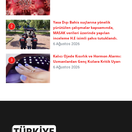
Yasa Dışı Bahis suçlarına yönelik
2
yürütülen çalışmalar kapsamında,
MASAK verileri üzerinde yapılan
inceleme H.E isimli şahıs tutuklandı.
6 Ağustos 2026
Kalıcı Ojede Kısırlık ve Hormon Alarmı:
3
Uzmanlardan Genç Kızlara Kritik Uyarı
6 Ağustos 2026