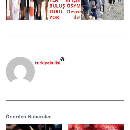
BULUŞ
ÖSYM
TURU
Devre
YOR
de!
turkiyekulisi
Önerilen Habereler