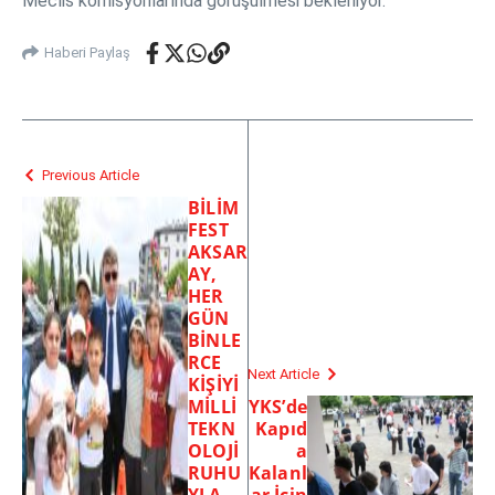
Meclis komisyonlarında görüşülmesi bekleniyor.
Haberi Paylaş
Previous Article
BİLİM
FEST
AKSAR
AY,
HER
GÜN
BİNLE
RCE
Next Article
KİŞİYİ
MİLLİ
YKS’de
TEKN
Kapıd
OLOJİ
a
RUHU
Kalanl
YLA
ar İçin