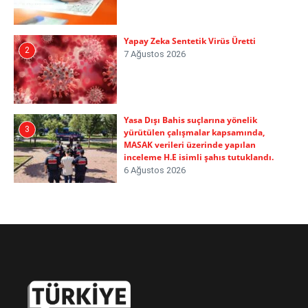
Yapay Zeka Sentetik Virüs Üretti
2
7 Ağustos 2026
Yasa Dışı Bahis suçlarına yönelik
3
yürütülen çalışmalar kapsamında,
MASAK verileri üzerinde yapılan
inceleme H.E isimli şahıs tutuklandı.
6 Ağustos 2026