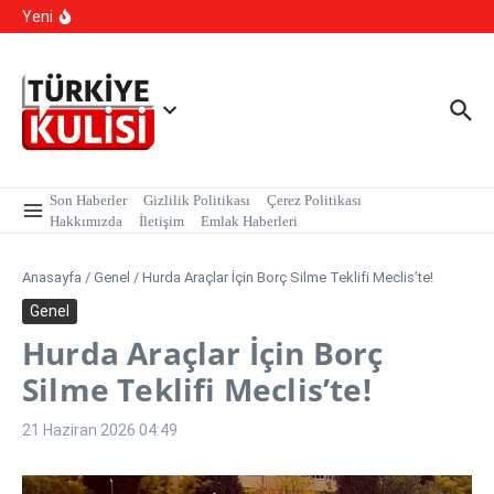
İçeriğe atla
kapsamında, MASAK verileri üzerinde yapılan inceleme H.E
Yeni
isimli şahıs tutuklandı.
Kalıcı Ojede Kısırlık ve Hormon Alarmı: Uzmanlardan
Genç Kızlara Kritik Uyarı
Hastaneye Gitmeden Tedavi Dönemi: Uzaktan
Muayenede Branş Sayısı Artırıldı
Son Haberler
Gizlilik Politikası
Çerez Politikası
Hakkımızda
İletişim
Emlak Haberleri
Anasayfa
/
Genel
/
Hurda Araçlar İçin Borç Silme Teklifi Meclis’te!
Genel
Hurda Araçlar İçin Borç
Silme Teklifi Meclis’te!
21 Haziran 2026
04:49