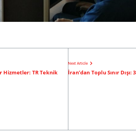
Next Article
ir Hizmetler: TR Teknik
İran’dan Toplu Sınır Dışı: