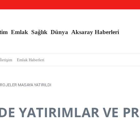
an Sarmalı’ Tuzağını İfşa Etti
l Kışlık, Ankara Yazlık Başkent Olsun!
tim
Emlak
Sağlık
Dünya
Aksaray Haberleri
İletişim
Emlak Haberleri
PROJELER MASAYA YATIRILDI
NDE YATIRIMLAR VE P