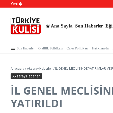
700 Bin Liralık Oyunu Dikkatiyle Bozdu: Ekspertiz ‘Saz
İçeriğe atla
Yeni
TBMM Dilekçe Komisyonu’na İlginç Başvurular: İstanbu
Hangi Hatalar Çocuk Dünyasını Yıkar?
Ana Sayfa
Son Haberler
Eği
Son Haberler
Gizlilik Politikası
Çerez Politikası
Hakkımızda
Anasayfa
/
Aksaray Haberleri
/
İL GENEL MECLİSİNDE YATIRIMLAR VE 
Aksaray Haberleri
İL GENEL MECLİSİ
YATIRILDI