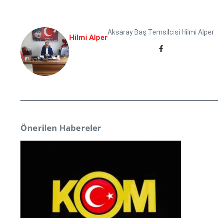
Aksaray Baş Temsilcisi Hilmi Alper
Hilmi Alper
Önerilen Habereler