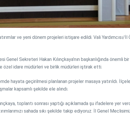
rımlar ve yeni dönem projeleri istişare edildi. Vali Yardımcısı/İ
resi Genel Sekreteri Hakan Kılınçkaya’nın başkanlığında önemli bir
 özel idare müdürleri ve birlik müdürleri iştirak etti.
mde hayata geçirilmesi planlanan projeler masaya yatırıldı. İlçeler
ışmalar kapsamlı şekilde ele alındı.
nçkaya, toplantı sonrası yaptığı açıklamada şu ifadelere yer verdi:
rımlarımızı sahada sıkı şekilde takip ediyoruz. İl Genel Meclisimiz