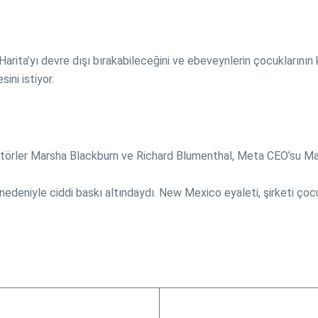
Harita’yı devre dışı bırakabileceğini ve ebeveynlerin çocuklarını
sini istiyor.
natörler Marsha Blackburn ve Richard Blumenthal, Meta CEO’su Ma
 nedeniyle ciddi baskı altındaydı. New Mexico eyaleti, şirketi çoc