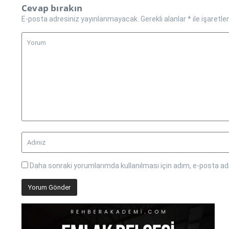
Cevap bırakın
E-posta adresiniz yayınlanmayacak.
Gerekli alanlar
*
ile işaretle
Daha sonraki yorumlarımda kullanılması için adım, e-posta adr