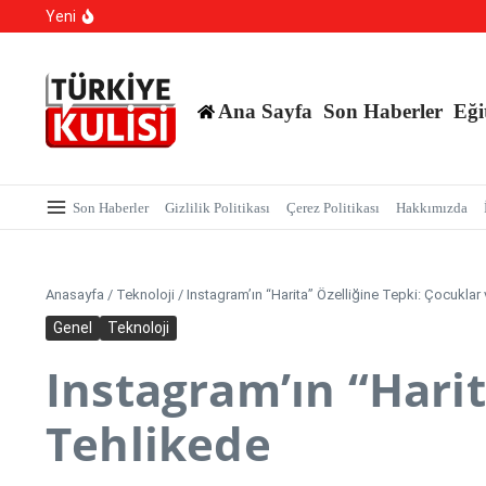
Kalıcı Ojede Kısırlık ve Hormon Alarmı: Uzmanlardan Ge
İçeriğe atla
Yeni
Hastaneye Gitmeden Tedavi Dönemi: Uzaktan Muayened
700 Bin Liralık Oyunu Dikkatiyle Bozdu: Ekspertiz ‘Saz
Ana Sayfa
Son Haberler
Eği
Son Haberler
Gizlilik Politikası
Çerez Politikası
Hakkımızda
Anasayfa
/
Teknoloji
/
Instagram’ın “Harita” Özelliğine Tepki: Çocuklar 
Genel
Teknoloji
Instagram’ın “Harit
Tehlikede