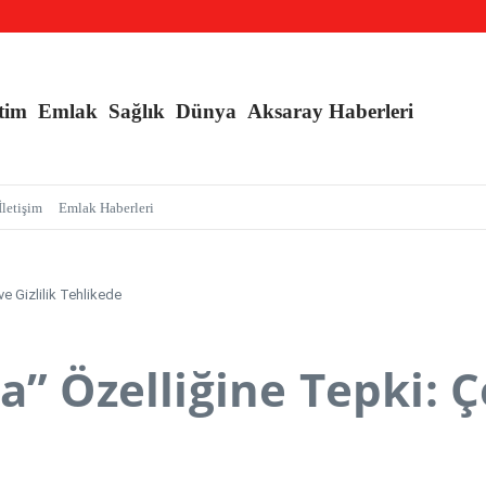
nç Kızlara Kritik Uyarı
e Branş Sayısı Artırıldı
an Sarmalı’ Tuzağını İfşa Etti
tim
Emlak
Sağlık
Dünya
Aksaray Haberleri
İletişim
Emlak Haberleri
ve Gizlilik Tehlikede
a” Özelliğine Tepki: Ç