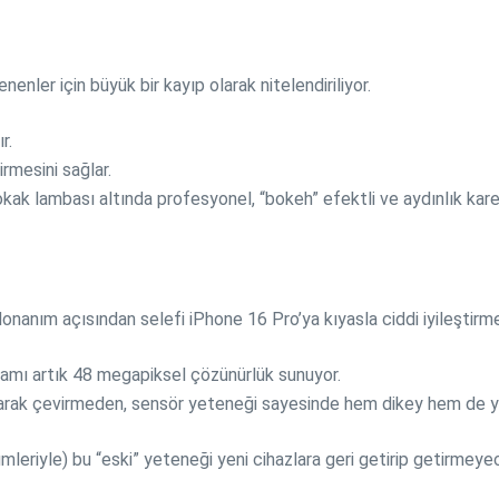
lenenler için büyük bir kayıp olarak nitelendiriliyor.
r.
rmesini sağlar.
sokak lambası altında profesyonel, “bokeh” efektli ve aydınlık kar
nanım açısından selefi iPhone 16 Pro’ya kıyasla ciddi iyileştirmel
amı artık 48 megapiksel çözünürlük sunuyor.
olarak çevirmeden, sensör yeteneği sayesinde hem dikey hem de y
eriyle) bu “eski” yeteneği yeni cihazlara geri getirip getirmeyeceği