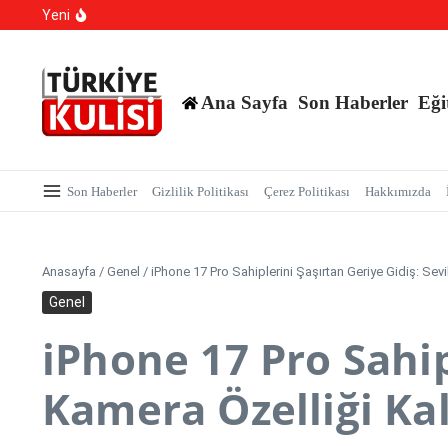
Kalıcı Ojede Kısırlık ve Hormon Alarmı: Uzmanlardan Ge
İçeriğe atla
Yeni
Hastaneye Gitmeden Tedavi Dönemi: Uzaktan Muayened
700 Bin Liralık Oyunu Dikkatiyle Bozdu: Ekspertiz ‘Saz
Ana Sayfa
Son Haberler
Eği
Son Haberler
Gizlilik Politikası
Çerez Politikası
Hakkımızda
Anasayfa
/
Genel
/
iPhone 17 Pro Sahiplerini Şaşırtan Geriye Gidiş: Sevi
Genel
iPhone 17 Pro Sahip
Kamera Özelliği Kal