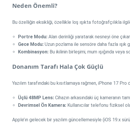
Neden Önemli?
Bu özelliğin eksikliği, özellikle loş ışıkta fotoğrafçılıkla ilgi
Portre Modu:
Alan derinliği yaratarak nesneyi öne çıkarı
Gece Modu:
Uzun pozlama ile sensöre daha fazla ışık gi
Kombinasyon:
Bu ikilinin birleşimi, mum ışığında veya 
Donanım Tarafı Hala Çok Güçlü
Yazılım tarafındaki bu kısıtlamaya rağmen, iPhone 17 Pro do
Üçlü 48MP Lens:
Cihazın arkasındaki üç kameranın tam
Devrimsel Ön Kamera:
Kullanıcılar telefonu fiziksel 
Apple’ın gelecek bir yazılım güncellemesiyle (iOS 19.x sürüml