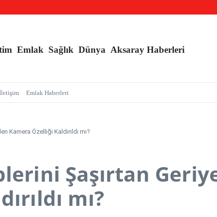
nç Kızlara Kritik Uyarı
e Branş Sayısı Artırıldı
an Sarmalı’ Tuzağını İfşa Etti
tim
Emlak
Sağlık
Dünya
Aksaray Haberleri
İletişim
Emlak Haberleri
len Kamera Özelliği Kaldırıldı mı?
lerini Şaşırtan Geriye
dırıldı mı?