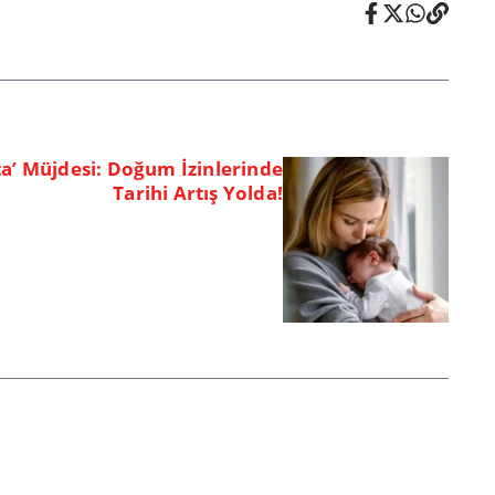
a’ Müjdesi: Doğum İzinlerinde
Tarihi Artış Yolda!