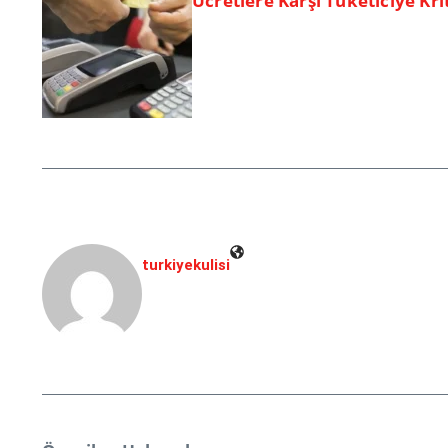
Ücretlere Karşı Tüketiciye Kri
turkiyekulisi