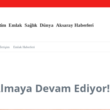
l Kışlık, Ankara Yazlık Başkent Olsun!
 Dönemi Başlıyor!
tim
Emlak
Sağlık
Dünya
Aksaray Haberleri
İletişim
Emlak Haberleri
lmaya Devam Ediyor!