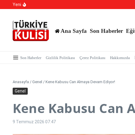
TBMM Dilekçe Komisyonu’na İlginç Başvurular: İstanbu
İçeriğe atla
Yeni
Hangi Hatalar Çocuk Dünyasını Yıkar?
Yargı Paketi Resmi Gazete’de Yayımlandı: Yargıda Hız
Ana Sayfa
Son Haberler
Eği
Son Haberler
Gizlilik Politikası
Çerez Politikası
Hakkımızda
Anasayfa
/
Genel
/
Kene Kabusu Can Almaya Devam Ediyor!
Genel
Kene Kabusu Can A
9 Temmuz 2026
07:47