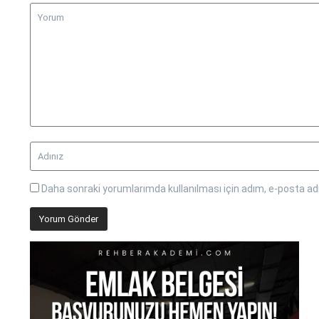
Daha sonraki yorumlarımda kullanılması için adım, e-posta adr