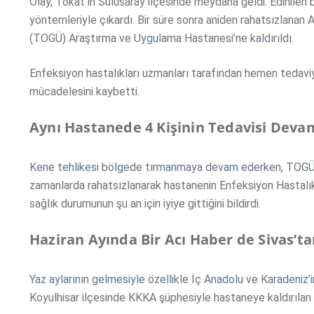
Olay, Tokat’ın Sulusaray ilçesinde meydana geldi. Edinilen
yöntemleriyle çıkardı. Bir süre sonra aniden rahatsızlan
(TOGÜ) Araştırma ve Uygulama Hastanesi’ne kaldırıldı.
Enfeksiyon hastalıkları uzmanları tarafından hemen tedav
mücadelesini kaybetti.
Aynı Hastanede 4 Kişinin Tedavisi Deva
Kene tehlikesi bölgede tırmanmaya devam ederken, TOGÜ Ha
zamanlarda rahatsızlanarak hastanenin Enfeksiyon Hastalıkl
sağlık durumunun şu an için iyiye gittiğini bildirdi.
Haziran Ayında Bir Acı Haber de Sivas’ta
Yaz aylarının gelmesiyle özellikle İç Anadolu ve Karadeniz’
Koyulhisar ilçesinde KKKA şüphesiyle hastaneye kaldırıla