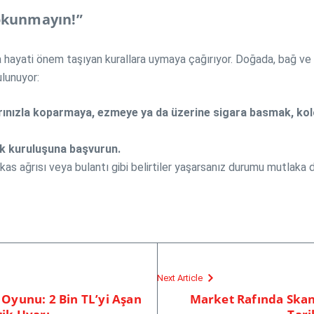
Dokunmayın!”
aha hayati önem taşıyan kurallara uymaya çağırıyor. Doğada, bağ 
ulunuyor:
arınızla koparmaya, ezmeye ya da üzerine sigara basmak, k
ık kuruluşuna başvurun.
kas ağrısı veya bulantı gibi belirtiler yaşarsanız durumu mutlaka d
Next Article
 Oyunu: 2 Bin TL’yi Aşan
Market Rafında Skan