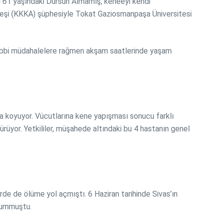
sı 61 yaşındaki Dursun Almamış, keneeyi kendi
Ateşi (KKKA) şüphesiyle Tokat Gaziosmanpaşa Üniversitesi
 tıbbi müdahalelere rağmen akşam saatlerinde yaşam
a koyuyor. Vücutlarına kene yapışması sonucu farklı
rüyor. Yetkililer, müşahede altındaki bu 4 hastanın genel
rde de ölüme yol açmıştı. 6 Haziran tarihinde Sivas’ın
 yummuştu.