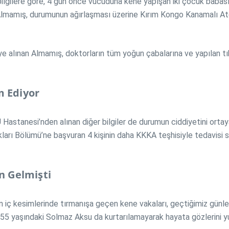
 bilgilere göre, 4 gün önce vücuduna kene yapışan iki çocuk baba
an Almamış, durumunun ağırlaşması üzerine Kırım Kongo Kanamalı 
iye alınan Almamış, doktorların tüm yoğun çabalarına ve yapılan
m Ediyor
stanesi’nden alınan diğer bilgiler de durumun ciddiyetini ortay
arı Bölümü’ne başvuran 4 kişinin daha KKKA teşhisiyle tedavisi sü
n Gelmişti
in iç kesimlerinde tırmanışa geçen kene vakaları, geçtiğimiz günle
n 55 yaşındaki Solmaz Aksu da kurtarılamayarak hayata gözlerini