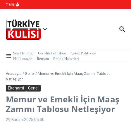
İçeriğe atla
kapsamında, MASAK verileri üzerinde yapılan inceleme H.E
Yeni
isimli şahıs tutuklandı.
Kalıcı Ojede Kısırlık ve Hormon Alarmı: Uzmanlardan
Genç Kızlara Kritik Uyarı
Hastaneye Gitmeden Tedavi Dönemi: Uzaktan
Muayenede Branş Sayısı Artırıldı
Son Haberler
Gizlilik Politikası
Çerez Politikası
Hakkımızda
İletişim
Emlak Haberleri
Anasayfa
/
Genel
/
Memur ve Emekli İçin Maaş Zammı Tablosu
Netleşiyor
Ekonomi
Genel
Memur ve Emekli İçin Maaş
Zammı Tablosu Netleşiyor
29 Kasım 2025
05:30