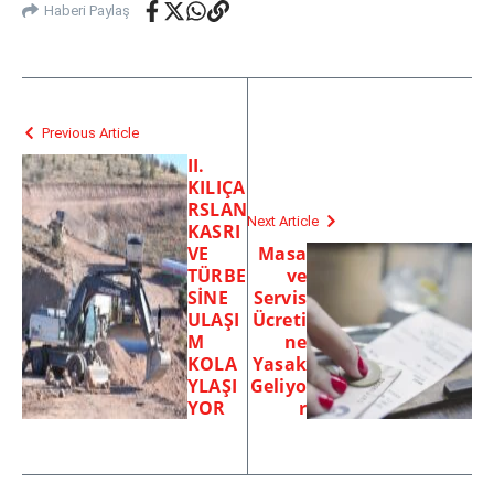
Haberi Paylaş
Previous Article
II.
KILIÇA
RSLAN
Next Article
KASRI
VE
Masa
TÜRBE
ve
SİNE
Servis
ULAŞI
Ücreti
M
ne
KOLA
Yasak
YLAŞI
Geliyo
YOR
r