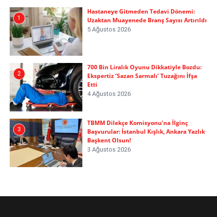
Hastaneye Gitmeden Tedavi Dönemi:
1
Uzaktan Muayenede Branş Sayısı Artırıldı
5 Ağustos 2026
700 Bin Liralık Oyunu Dikkatiyle Bozdu:
2
Ekspertiz ‘Sazan Sarmalı’ Tuzağını İfşa
Etti
4 Ağustos 2026
TBMM Dilekçe Komisyonu’na İlginç
3
Başvurular: İstanbul Kışlık, Ankara Yazlık
Başkent Olsun!
3 Ağustos 2026