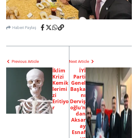
Haberi Paylaş
Previous Article
Next Article
İklim
İYİ
Krizi
Parti
Kemik
Genel
lerimi
Başka
zi
nı
Eritiyo
Derviş
r
oğlu’n
dan
Aksar
ay
Esnaf