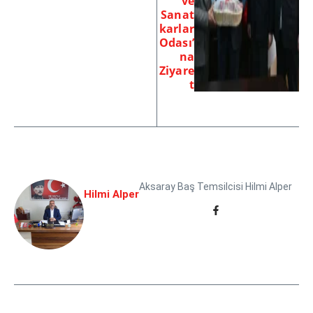
ve
Sanat
karlar
Odası’
na
Ziyare
t
Aksaray Baş Temsilcisi Hilmi Alper
Hilmi Alper