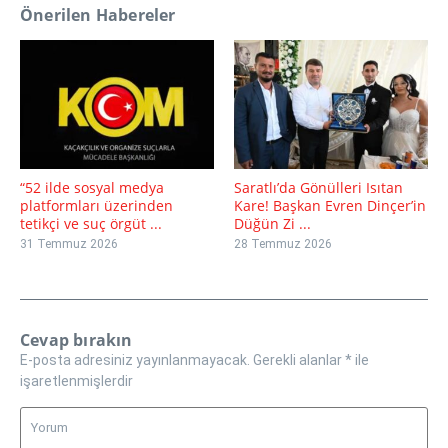
Önerilen Habereler
“52 ilde sosyal medya
Saratlı’da Gönülleri Isıtan
platformları üzerinden
Kare! Başkan Evren Dinçer’in
tetikçi ve suç örgüt ...
Düğün Zi ...
31 Temmuz 2026
28 Temmuz 2026
Cevap bırakın
E-posta adresiniz yayınlanmayacak.
Gerekli alanlar
*
ile
işaretlenmişlerdir