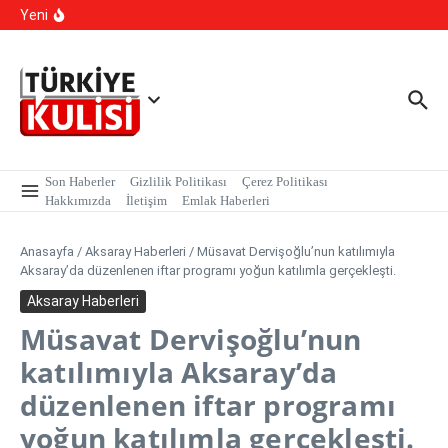
İçeriğe atla
Kışlık, Ankara Yazlık Başkent Olsun!
Yeni
Hangi Hatalar Çocuk Dünyasını Yıkar?
Yargı Paketi Resmi Gazete’de Yayımlandı: Yargıda Hız
Dönemi Başlıyor!
Son Haberler
Gizlilik Politikası
Çerez Politikası
Hakkımızda
İletişim
Emlak Haberleri
Anasayfa
/
Aksaray Haberleri
/
Müsavat Dervişoğlu’nun katılımıyla
Aksaray’da düzenlenen iftar programı yoğun katılımla gerçekleşti.
Aksaray Haberleri
Müsavat Dervişoğlu’nun
katılımıyla Aksaray’da
düzenlenen iftar programı
yoğun katılımla gerçekleşti.