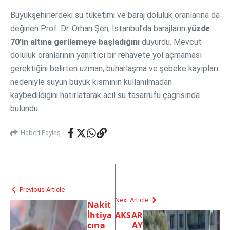
Büyükşehirlerdeki su tüketimi ve baraj doluluk oranlarına da
değinen Prof. Dr. Orhan Şen, İstanbul’da barajların
yüzde
70’in altına gerilemeye başladığını
duyurdu. Mevcut
doluluk oranlarının yanıltıcı bir rehavete yol açmaması
gerektiğini belirten uzman, buharlaşma ve şebeke kayıpları
nedeniyle suyun büyük kısmının kullanılmadan
kaybedildiğini hatırlatarak acil su tasarrufu çağrısında
bulundu.
Haberi Paylaş
Previous Article
Next Article
Nakit
İhtiya
AKSAR
cına
AY