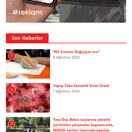
Son Haberler
YKS Sistemi Değişiyor mu?
1
8 Ağustos 2026
Yapay Zeka Sentetik Virüs Üretti
2
7 Ağustos 2026
Yasa Dışı Bahis suçlarına yönelik
3
yürütülen çalışmalar kapsamında,
MASAK verileri üzerinde yapılan