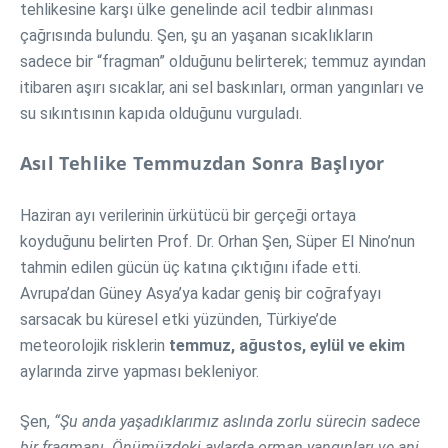
tehlikesine karşı ülke genelinde acil tedbir alınması
çağrısında bulundu. Şen, şu an yaşanan sıcaklıkların
sadece bir “fragman” olduğunu belirterek; temmuz ayından
itibaren aşırı sıcaklar, ani sel baskınları, orman yangınları ve
su sıkıntısının kapıda olduğunu vurguladı.
Asıl Tehlike Temmuzdan Sonra Başlıyor
Haziran ayı verilerinin ürkütücü bir gerçeği ortaya
koyduğunu belirten Prof. Dr. Orhan Şen, Süper El Nino’nun
tahmin edilen gücün üç katına çıktığını ifade etti.
Avrupa’dan Güney Asya’ya kadar geniş bir coğrafyayı
sarsacak bu küresel etki yüzünden, Türkiye’de
meteorolojik risklerin
temmuz, ağustos, eylül ve ekim
aylarında zirve yapması bekleniyor.
Şen,
“Şu anda yaşadıklarımız aslında zorlu sürecin sadece
bir fragmanı. Önümüzdeki aylarda orman yangınları ve ani