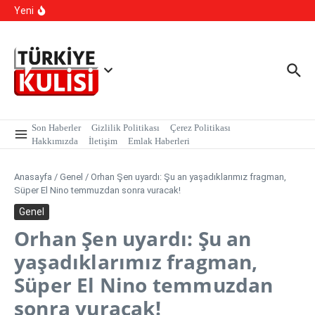
İçeriğe atla
kapsamında, MASAK verileri üzerinde yapılan inceleme H.E
Yeni
isimli şahıs tutuklandı.
Kalıcı Ojede Kısırlık ve Hormon Alarmı: Uzmanlardan
Genç Kızlara Kritik Uyarı
Hastaneye Gitmeden Tedavi Dönemi: Uzaktan
Muayenede Branş Sayısı Artırıldı
Son Haberler
Gizlilik Politikası
Çerez Politikası
Hakkımızda
İletişim
Emlak Haberleri
Anasayfa
/
Genel
/
Orhan Şen uyardı: Şu an yaşadıklarımız fragman,
Süper El Nino temmuzdan sonra vuracak!
Genel
Orhan Şen uyardı: Şu an
yaşadıklarımız fragman,
Süper El Nino temmuzdan
sonra vuracak!