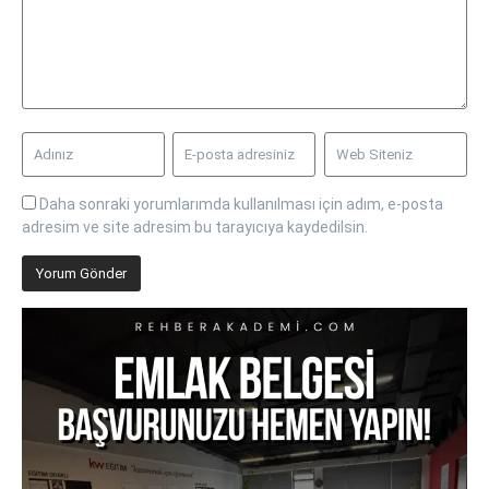
Daha sonraki yorumlarımda kullanılması için adım, e-posta
adresim ve site adresim bu tarayıcıya kaydedilsin.