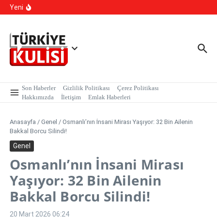
YKS Sistemi Değişiyor mu?
İçeriğe atla
Yeni
Yapay Zeka Sentetik Virüs Üretti
Yasa Dışı Bahis suçlarına yönelik yürütülen çalışmalar
kapsamında, MASAK verileri üzerinde yapılan inceleme H.E
isimli şahıs tutuklandı.
Son Haberler
Gizlilik Politikası
Çerez Politikası
Hakkımızda
İletişim
Emlak Haberleri
Anasayfa
/
Genel
/
Osmanlı’nın İnsani Mirası Yaşıyor: 32 Bin Ailenin
Bakkal Borcu Silindi!
Genel
Osmanlı’nın İnsani Mirası
Yaşıyor: 32 Bin Ailenin
Bakkal Borcu Silindi!
20 Mart 2026
06:24