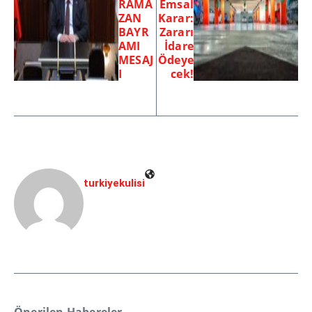
RAMA
Emsal
ZAN
Karar:
BAYR
Zararı
AMI
İdare
MESAJ
Ödeye
I
cek!
turkiyekulisi
Önerilen Habereler