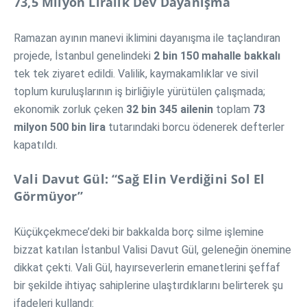
73,5 Milyon Liralık Dev Dayanışma
Ramazan ayının manevi iklimini dayanışma ile taçlandıran
projede, İstanbul genelindeki
2 bin 150 mahalle bakkalı
tek tek ziyaret edildi. Valilik, kaymakamlıklar ve sivil
toplum kuruluşlarının iş birliğiyle yürütülen çalışmada;
ekonomik zorluk çeken
32 bin 345 ailenin
toplam
73
milyon 500 bin lira
tutarındaki borcu ödenerek defterler
kapatıldı.
Vali Davut Gül: “Sağ Elin Verdiğini Sol El
Görmüyor”
Küçükçekmece’deki bir bakkalda borç silme işlemine
bizzat katılan İstanbul Valisi Davut Gül, geleneğin önemine
dikkat çekti. Vali Gül, hayırseverlerin emanetlerini şeffaf
bir şekilde ihtiyaç sahiplerine ulaştırdıklarını belirterek şu
ifadeleri kullandı: