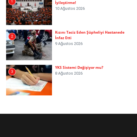
1
İyileştirme!
10 Ağustos 2026
Kızını Taciz Eden Şüpheliyi Hastanede
2
İnfaz Etti
9 Ağustos 2026
YKS Sistemi Değişiyor mu?
3
8 Ağustos 2026