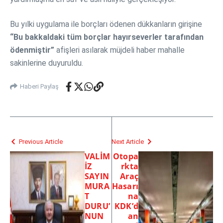
Bu yılki uygulama ile borçları ödenen dükkanların girişine
“Bu bakkaldaki tüm borçlar hayırseverler tarafından
ödenmiştir”
afişleri asılarak müjdeli haber mahalle
sakinlerine duyuruldu.
Haberi Paylaş
Previous Article
Next Article
VALİM
Otopa
İZ
rkta
SAYIN
Araç
MURA
Hasarı
T
na
DURU’
KDK’d
NUN
an