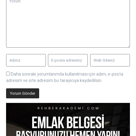
Daha sonraki yorumlarımda kullanılması için adım, e-posta
adresim ve site adresim bu tarayıcıya kaydedilsin.