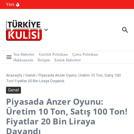
Kalıcı Ojede Kısırlık ve Hormon Alarmı: Uzmanlardan
İçeriğe atla
Yeni
Genç Kızlara Kritik Uyarı
Hastaneye Gitmeden Tedavi Dönemi: Uzaktan
Muayenede Branş Sayısı Artırıldı
700 Bin Liralık Oyunu Dikkatiyle Bozdu: Ekspertiz ‘Sazan
Sarmalı’ Tuzağını İfşa Etti
Son Haberler
Gizlilik Politikası
Çerez Politikası
Hakkımızda
İletişim
Emlak Haberleri
Anasayfa
/
Genel
/
Piyasada Anzer Oyunu: Üretim 10 Ton, Satış 100
Ton! Fiyatlar 20 Bin Liraya Dayandı
Genel
Piyasada Anzer Oyunu:
Üretim 10 Ton, Satış 100 Ton!
Fiyatlar 20 Bin Liraya
Dayandı