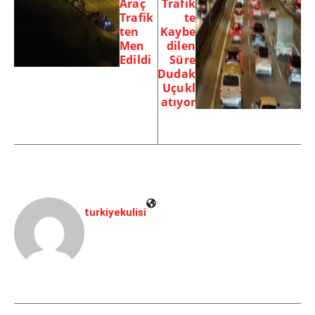
Araç
Trafik
Trafik
te
ten
Kaybe
Men
dilen
Edildi
Süre
Dudak
Uçukl
atıyor
turkiyekulisi