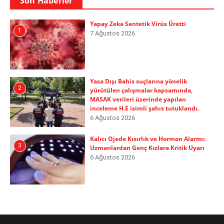
Son Haberler
Yapay Zeka Sentetik Virüs Üretti
1
7 Ağustos 2026
Yasa Dışı Bahis suçlarına yönelik
2
yürütülen çalışmalar kapsamında,
MASAK verileri üzerinde yapılan
inceleme H.E isimli şahıs tutuklandı.
6 Ağustos 2026
Kalıcı Ojede Kısırlık ve Hormon Alarmı:
3
Uzmanlardan Genç Kızlara Kritik Uyarı
6 Ağustos 2026