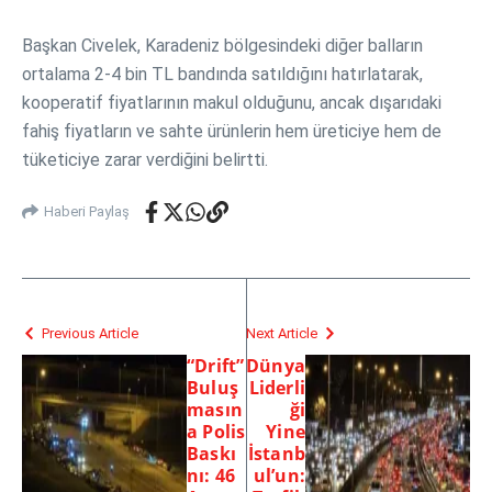
Başkan Civelek, Karadeniz bölgesindeki diğer balların
ortalama 2-4 bin TL bandında satıldığını hatırlatarak,
kooperatif fiyatlarının makul olduğunu, ancak dışarıdaki
fahiş fiyatların ve sahte ürünlerin hem üreticiye hem de
tüketiciye zarar verdiğini belirtti.
Haberi Paylaş
Previous Article
Next Article
“Drift”
Dünya
Buluş
Liderli
masın
ği
a Polis
Yine
Baskı
İstanb
nı: 46
ul’un: