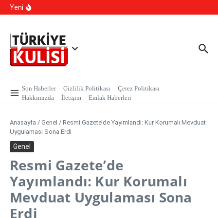
İçeriğe atla
Sarmalı’ Tuzağını İfşa Etti
Yeni
TBMM Dilekçe Komisyonu’na İlginç Başvurular: İstanbul
Kışlık, Ankara Yazlık Başkent Olsun!
Hangi Hatalar Çocuk Dünyasını Yıkar?
Son Haberler
Gizlilik Politikası
Çerez Politikası
Hakkımızda
İletişim
Emlak Haberleri
Anasayfa
/
Genel
/
Resmi Gazete’de Yayımlandı: Kur Korumalı Mevduat
Uygulaması Sona Erdi
Genel
Resmi Gazete’de
Yayımlandı: Kur Korumalı
Mevduat Uygulaması Sona
Erdi