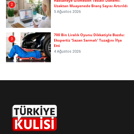
Hastaneye Gitmeden Tedavi Dönemi:
2
Uzaktan Muayenede Branş Sayısı Artırıldı
5 Ağustos 2026
700 Bin Liralık Oyunu Dikkatiyle Bozdu:
3
Ekspertiz ‘Sazan Sarmalı’ Tuzağını İfşa
Etti
4 Ağustos 2026