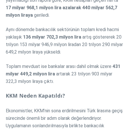
yayımladığı son rapora göre, KKM hesapları geçen hafta
17 milyar 968,1 milyon lira azalarak 440 milyar 562,7
milyon liraya
geriledi.
Aynı dönemde bankacılık sektörünün toplam kredi hacmi
yaklaşık
136 milyar 702,3 milyon lira
artış göstererek 20
trilyon 153 milyar 946,9 milyon liradan 20 trilyon 290 milyar
649,2 milyon liraya yükseldi.
Toplam mevduat ise bankalar arası dahil olmak üzere
431
milyar 449,2 milyon lira
artarak 23 trilyon 903 milyar
322,3 milyon liraya çıktı.
KKM Neden Kapatıldı?
Ekonomistler, KKM’nin sona erdirilmesini Türk lirasına geçiş
sürecinde önemli bir adım olarak değerlendiriyor.
Uygulamanın sonlandırılmasıyla birlikte bankacılık