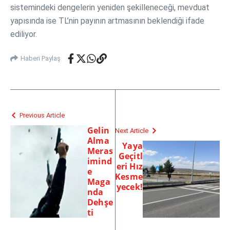
sistemindeki dengelerin yeniden şekilleneceği, mevduat
yapısında ise TL’nin payının artmasının beklendiği ifade
ediliyor.
Haberi Paylaş
Previous Article
Gelin
Next Article
Alma
Yaya
Meras
Geçitl
imind
eri Hız
e
Kesme
Maga
yecek!
nda
Dehşe
ti