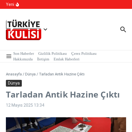
İçeriğe atla
Sarmalı’ Tuzağını İfşa Etti
Yeni
TBMM Dilekçe Komisyonu’na İlginç Başvurular: İstanbul
Kışlık, Ankara Yazlık Başkent Olsun!
Hangi Hatalar Çocuk Dünyasını Yıkar?
Son Haberler
Gizlilik Politikası
Çerez Politikası
Hakkımızda
İletişim
Emlak Haberleri
Anasayfa
/
Dünya
/
Tarladan Antik Hazine Çıktı
Dünya
Tarladan Antik Hazine Çıktı
12 Mayıs 2025
13:34