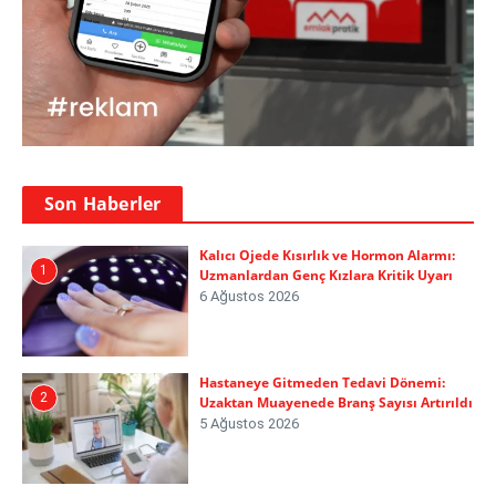
Son Haberler
Kalıcı Ojede Kısırlık ve Hormon Alarmı:
1
Uzmanlardan Genç Kızlara Kritik Uyarı
6 Ağustos 2026
Hastaneye Gitmeden Tedavi Dönemi:
2
Uzaktan Muayenede Branş Sayısı Artırıldı
5 Ağustos 2026