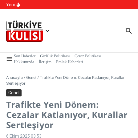
İçeriğe atla
kapsamında, MASAK verileri üzerinde yapılan inceleme H.E
Yeni
isimli şahıs tutuklandı.
Kalıcı Ojede Kısırlık ve Hormon Alarmı: Uzmanlardan
Genç Kızlara Kritik Uyarı
Hastaneye Gitmeden Tedavi Dönemi: Uzaktan
Muayenede Branş Sayısı Artırıldı
Son Haberler
Gizlilik Politikası
Çerez Politikası
Hakkımızda
İletişim
Emlak Haberleri
Anasayfa
/
Genel
/
Trafikte Yeni Dönem: Cezalar Katlanıyor, Kurallar
Sertleşiyor
Genel
Trafikte Yeni Dönem:
Cezalar Katlanıyor, Kurallar
Sertleşiyor
6 Ekim 2025
03:53