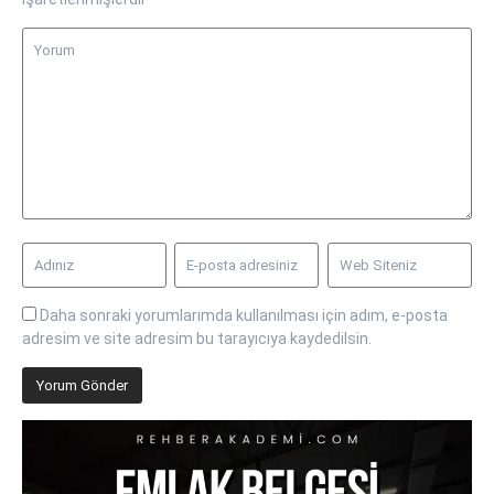
Daha sonraki yorumlarımda kullanılması için adım, e-posta
adresim ve site adresim bu tarayıcıya kaydedilsin.