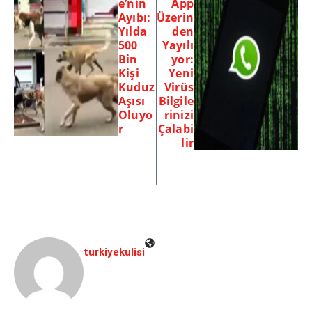
e’nin
App
Ayıbı:
Üzerin
Yılda
den
500
Yayılı
Bin
yor:
Kişi
Yeni
Kuduz
Virüs
Aşısı
Bilgile
Oluyo
rinizi
r
Çalabi
lir
turkiyekulisi