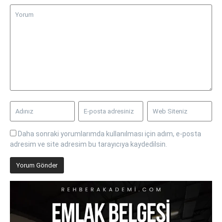
Daha sonraki yorumlarımda kullanılması için adım, e-posta
adresim ve site adresim bu tarayıcıya kaydedilsin.