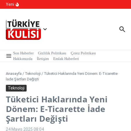
İçeriğe atla
kapsamında, MASAK verileri üzerinde yapılan inceleme H.E
Yeni
isimli şahıs tutuklandı.
Kalıcı Ojede Kısırlık ve Hormon Alarmı: Uzmanlardan
Genç Kızlara Kritik Uyarı
Hastaneye Gitmeden Tedavi Dönemi: Uzaktan
Muayenede Branş Sayısı Artırıldı
Son Haberler
Gizlilik Politikası
Çerez Politikası
Hakkımızda
İletişim
Emlak Haberleri
Anasayfa
/
Teknoloji
/
Tüketici Haklarında Yeni Dönem: E-Ticarette
İade Şartları Değişti
Teknoloji
Tüketici Haklarında Yeni
Dönem: E-Ticarette İade
Şartları Değişti
24 Mayıs 2025
08:04