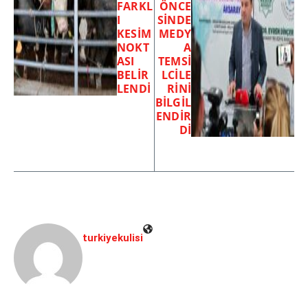
FARKL
ÖNCE
I
SİNDE
KESİM
MEDY
NOKT
A
ASI
TEMSİ
BELİR
LCİLE
LENDİ
RİNİ
BİLGİL
ENDİR
Dİ
turkiyekulisi