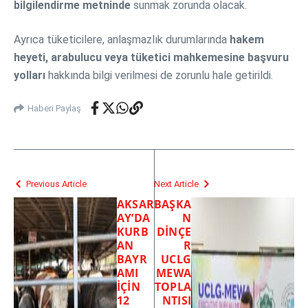
bilgilendirme metninde
sunmak zorunda olacak.
Ayrıca tüketicilere, anlaşmazlık durumlarında
hakem
heyeti, arabulucu veya tüketici mahkemesine başvuru
yolları
hakkında bilgi verilmesi de zorunlu hale getirildi.
Haberi Paylaş
Previous Article
Next Article
AKSAR
BAŞKA
AY’DA
N
KURB
DİNÇE
AN
R
BAYR
UCLG
AMI
MEWA
İÇİN
TOPLA
12
NTISI