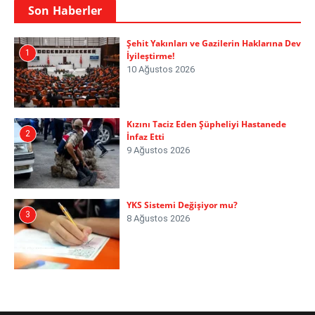
Son Haberler
Şehit Yakınları ve Gazilerin Haklarına Dev
1
İyileştirme!
10 Ağustos 2026
Kızını Taciz Eden Şüpheliyi Hastanede
2
İnfaz Etti
9 Ağustos 2026
YKS Sistemi Değişiyor mu?
3
8 Ağustos 2026