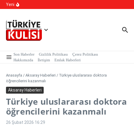
YKS Sistemi Değişiyor mu?
İçeriğe atla
Yeni
Yapay Zeka Sentetik Virüs Üretti
Yasa Dışı Bahis suçlarına yönelik yürütülen çalışmalar
kapsamında, MASAK verileri üzerinde yapılan inceleme H.E
isimli şahıs tutuklandı.
Son Haberler
Gizlilik Politikası
Çerez Politikası
Hakkımızda
İletişim
Emlak Haberleri
Anasayfa
/
Aksaray Haberleri
/
Türkiye uluslararası doktora
öğrencilerini kazanmalı
Aksaray Haberleri
Türkiye uluslararası doktora
öğrencilerini kazanmalı
26 Şubat 2026
16:29