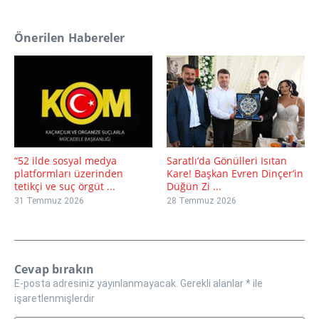
Önerilen Habereler
“52 ilde sosyal medya
Saratlı’da Gönülleri Isıtan
platformları üzerinden
Kare! Başkan Evren Dinçer’in
tetikçi ve suç örgüt ...
Düğün Zi ...
31 Temmuz 2026
28 Temmuz 2026
Cevap bırakın
E-posta adresiniz yayınlanmayacak.
Gerekli alanlar
*
ile
işaretlenmişlerdir