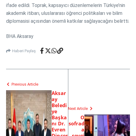
ifade edildi. Toprak, kapsayıcı düzenlemelerin Türkiye’nin
akademik itibarı, uluslararası öğrenci politikaları ve bilim
diplomasisi açısından önemli katkılar sağlayacağını belirtti.
BHA Aksaray
Haberi Paylaş
Previous Article
Aksar
ay
Beledi
Next Article
ye
Başka
O
nı Dr.
sofrad
Evren
a
Dinçer
sevgi