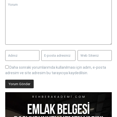
Daha sonraki yorumlarımda kullanılması için adım, e-posta
adresim ve site adresim bu tarayıcıya kaydedilsin.