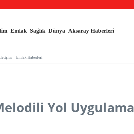
l Kışlık, Ankara Yazlık Başkent Olsun!
 Dönemi Başlıyor!
tim
Emlak
Sağlık
Dünya
Aksaray Haberleri
İletişim
Emlak Haberleri
 Melodili Yol Uygulama