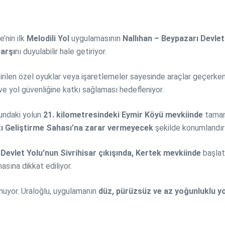
e’nin ilk
Melodili Yol
uygulamasının
Nallıhan – Beypazarı Devlet
arşı
nı duyulabilir hale getiriyor.
rilen özel oyuklar veya işaretlemeler sayesinde araçlar geçerken 
 ve yol güvenliğine katkı sağlaması hedefleniyor.
undaki yolun
21. kilometresindeki Eymir Köyü mevkiinde
tamam
ı Geliştirme Sahası’na zarar vermeyecek
şekilde konumlandırı
Devlet Yolu’nun Sivrihisar çıkışında, Kertek mevkiinde
başlatı
sına dikkat ediliyor.
lunuyor. Uraloğlu, uygulamanın
düz, pürüzsüz ve az yoğunluklu yo