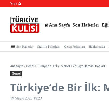
TBMM Dilekçe Komisyonu’na İlginç Başvurular: İstanbu
İçeriğe atla
Yeni
Hangi Hatalar Çocuk Dünyasını Yıkar?
Yargı Paketi Resmi Gazete’de Yayımlandı: Yargıda Hız
Ana Sayfa
Son Haberler
Eği
Son Haberler
Gizlilik Politikası
Çerez Politikası
Hakkımızda
Anasayfa
/
Genel
/
Türkiye’de Bir İlk: Melodili Yol Uygulaması Başladı
Genel
Türkiye’de Bir İlk:
19 Mayıs 2025
13:23