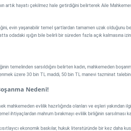
rının artık hayatı çekilmez hale getirdiğini belirterek Aile Mahk
ğini, evin yaşanabilir temel şartlardan tamamen uzak olduğunu belir
 odadaki ışığın bile belirli bir süreden fazla açık kalmasına izin v
irliğinin temelinden sarsıldığını belirten kadın, mahkemeden boşan
e ödenmek üzere 30 bin TL maddi, 50 bin TL manevi tazminat talebi
, Boşanma Nedeni!
 mahkemeden evlilik hazırlığında olanları ve eşleri yakından ilgil
temel ihtiyaçlardan mahrum bırakmayı evlilik birliğinin sarsılması 
rı kısıtlayıcı ekonomik baskılar, hukuk literatüründe bir kez daha 