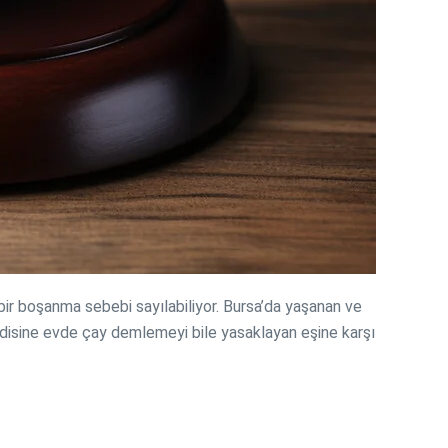
n bir boşanma sebebi sayılabiliyor. Bursa’da yaşanan ve
Kendisine evde çay demlemeyi bile yasaklayan eşine karşı