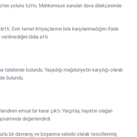
emesi’nin yolunu tuttu. Mahkemeye sunulan dava dilekçesinde
tti. Evin temel ihtiyaçlarının bile karşılanmadığını ifade
erilmediğini iddia etti.
ma talebinde bulundu. Yaşadığı mağduriyetin karşılığı olarak
nde bulundu.
endiren emsal bir karar çıktı. Yargıtay, hayatın olağan
kapsamında değerlendirdi.
kusurlu bir davranış ve boşanma sebebi olarak tescillenmiş