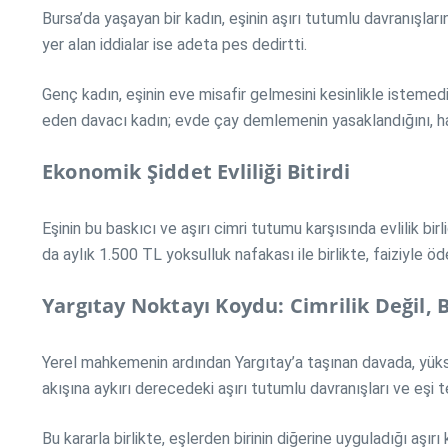
Bursa’da yaşayan bir kadın, eşinin aşırı tutumlu davranışla
yer alan iddialar ise adeta pes dedirtti.
Genç kadın, eşinin eve misafir gelmesini kesinlikle istemedi
eden davacı kadın; evde çay demlemenin yasaklandığını, hatta
Ekonomik Şiddet Evliliği Bitirdi
Eşinin bu baskıcı ve aşırı cimri tutumu karşısında evlilik b
da aylık 1.500 TL yoksulluk nafakası ile birlikte, faiziyl
Yargıtay Noktayı Koydu: Cimrilik Değil
Yerel mahkemenin ardından Yargıtay’a taşınan davada, yüksek
akışına aykırı derecedeki aşırı tutumlu davranışları ve eşi 
Bu kararla birlikte, eşlerden birinin diğerine uyguladığı aşı