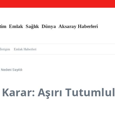
r kapsamında, MASAK verileri üzerinde yapılan inceleme H.E isimli şahıs tutuklandı
tim
Emlak
Sağlık
Dünya
Aksaray Haberleri
İletişim
Emlak Haberleri
 Nedeni Sayıldı
 Karar: Aşırı Tutuml