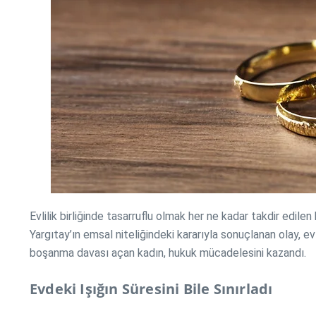
Evlilik birliğinde tasarruflu olmak her ne kadar takdir edile
Yargıtay’ın emsal niteliğindeki kararıyla sonuçlanan olay, e
boşanma davası açan kadın, hukuk mücadelesini kazandı.
Evdeki Işığın Süresini Bile Sınırladı