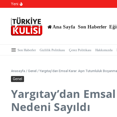
YKS Sistemi Değişiyor mu?
İçeriğe atla
Yeni
Yapay Zeka Sentetik Virüs Üretti
Yasa Dışı Bahis suçlarına yönelik yürütülen çalışmala
Ana Sayfa
Son Haberler
Eği
Son Haberler
Gizlilik Politikası
Çerez Politikası
Hakkımızda
Anasayfa
/
Genel
/
Yargıtay’dan Emsal Karar: Aşırı Tutumluluk Boşanma
Genel
Yargıtay’dan Emsal
Nedeni Sayıldı