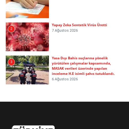
Yapay Zeka Sentetik Virüs Üretti
2
7 Ağustos 2026
Yasa Dışı Bahis suçlarına yönelik
3
yürütülen çalışmalar kapsamında,
MASAK verileri üzerinde yapılan
inceleme H.E isimli şahıs tutuklandı.
6 Ağustos 2026