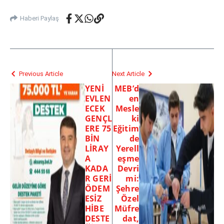
Haberi Paylaş
Previous Article
Next Article
YENİ
MEB’d
EVLEN
en
ECEK
Mesle
GENÇL
ki
ERE 75
Eğitim
BİN
de
LİRAY
Yerell
A
eşme
KADA
Devri
R GERİ
mi:
ÖDEM
Şehre
ESİZ
Özel
HİBE
Müfre
DESTE
dat,