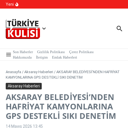
İçeriğe atla
kapsamında, MASAK verileri üzerinde yapılan inceleme H.E
Yeni
isimli şahıs tutuklandı.
Kalıcı Ojede Kısırlık ve Hormon Alarmı: Uzmanlardan
Genç Kızlara Kritik Uyarı
Hastaneye Gitmeden Tedavi Dönemi: Uzaktan
Muayenede Branş Sayısı Artırıldı
Son Haberler
Gizlilik Politikası
Çerez Politikası
Hakkımızda
İletişim
Emlak Haberleri
Anasayfa
/
Aksaray Haberleri
/
AKSARAY BELEDİYESİ’NDEN HAFRİYAT
KAMYONLARINA GPS DESTEKLİ SIKI DENETİM
Aksaray Haberleri
AKSARAY BELEDİYESİ’NDEN
HAFRİYAT KAMYONLARINA
GPS DESTEKLİ SIKI DENETİM
14 Mayıs 2026
13:45