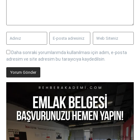
Daha sonraki yorumlarımda kullanılması için adım, e-posta
adresim ve site adresim bu tarayıcıya kaydedilsin.