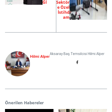
Ğİ
Sektör
e Özel
İstihd
am
Aksaray Baş Temsilcisi Hilmi Alper
Hilmi Alper
Önerilen Habereler