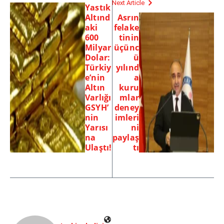
Next Article
Yastık
Altınd
Asrın
aki
felake
600
tinin
Milyar
üçünc
Dolar:
ü
Türkiy
yılınd
e’nin
a
Altın
kuru
Varlığı
mlar
GSYH’
deney
nin
imleri
Yarısı
ni
na
paylaş
Ulaştı!
tı