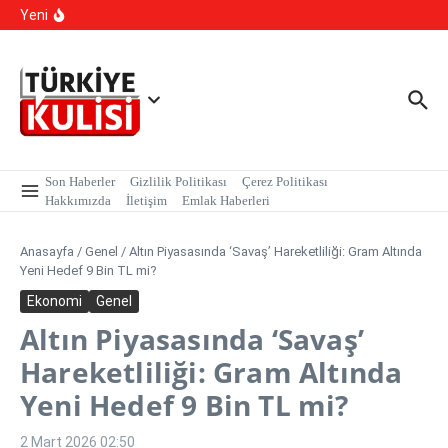
Kalıcı Ojede Kısırlık ve Hormon Alarmı: Uzmanlardan
İçeriğe atla
Yeni
Genç Kızlara Kritik Uyarı
Hastaneye Gitmeden Tedavi Dönemi: Uzaktan
Muayenede Branş Sayısı Artırıldı
700 Bin Liralık Oyunu Dikkatiyle Bozdu: Ekspertiz ‘Sazan
Sarmalı’ Tuzağını İfşa Etti
Son Haberler
Gizlilik Politikası
Çerez Politikası
Hakkımızda
İletişim
Emlak Haberleri
Anasayfa
/
Genel
/
Altın Piyasasında ‘Savaş’ Hareketliliği: Gram Altında
Yeni Hedef 9 Bin TL mi?
Ekonomi
Genel
Altın Piyasasında ‘Savaş’
Hareketliliği: Gram Altında
Yeni Hedef 9 Bin TL mi?
2 Mart 2026
02:50