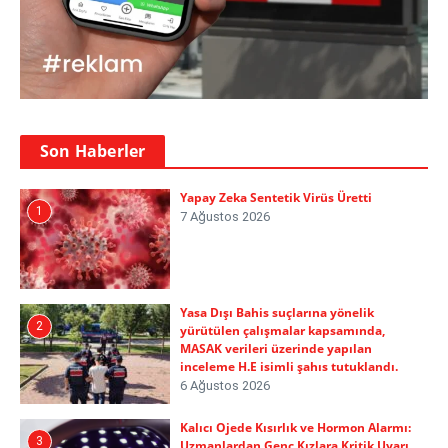
Son Haberler
Yapay Zeka Sentetik Virüs Üretti
1
7 Ağustos 2026
Yasa Dışı Bahis suçlarına yönelik
2
yürütülen çalışmalar kapsamında,
MASAK verileri üzerinde yapılan
inceleme H.E isimli şahıs tutuklandı.
6 Ağustos 2026
Kalıcı Ojede Kısırlık ve Hormon Alarmı:
3
Uzmanlardan Genç Kızlara Kritik Uyarı