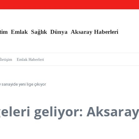
r kapsamında, MASAK verileri üzerinde yapılan inceleme H.E isimli şahıs tutuklandı
nç Kızlara Kritik Uyarı
tim
Emlak
Sağlık
Dünya
Aksaray Haberleri
İletişim
Emlak Haberleri
 sanayide yeni lige çıkıyor
leri geliyor: Aksaray