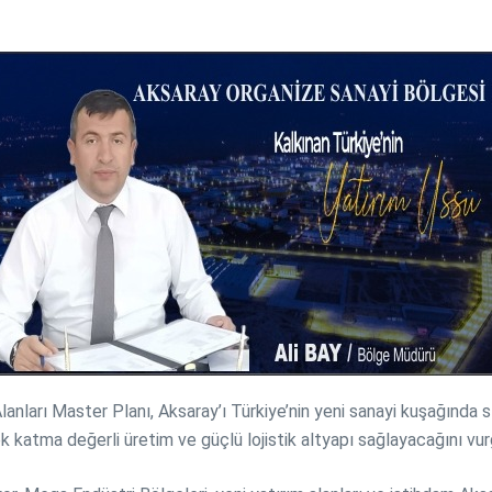
anları Master Planı, Aksaray’ı Türkiye’nin yeni sanayi kuşağında s
k katma değerli üretim ve güçlü lojistik altyapı sağlayacağını vur