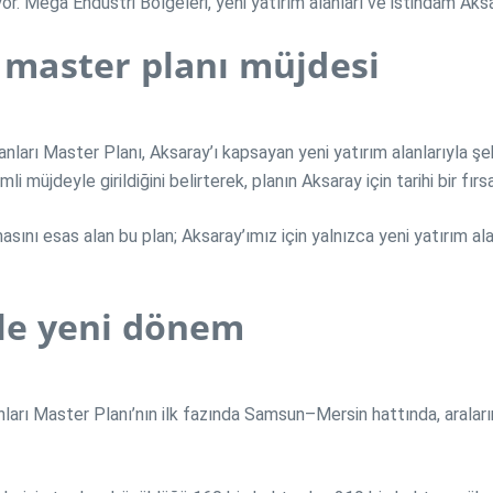
yor. Mega Endüstri Bölgeleri, yeni yatırım alanları ve istihdam Aksa
ı master planı müjdesi
anları Master Planı, Aksaray’ı kapsayan yeni yatırım alanlarıyla şe
 müjdeyle girildiğini belirterek, planın Aksaray için tarihi bir fır
sını esas alan bu plan; Aksaray’ımız için yalnızca yeni yatırım al
ile yeni dönem
ları Master Planı’nın ilk fazında Samsun–Mersin hattında, aralar