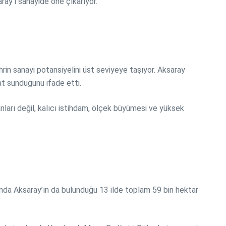
ray’ı sanayide öne çıkarıyor.
hrin sanayi potansiyelini üst seviyeye taşıyor. Aksaray
sat sunduğunu ifade etti.
anları değil, kalıcı istihdam, ölçek büyümesi ve yüksek
ında Aksaray’ın da bulunduğu 13 ilde toplam 59 bin hektar