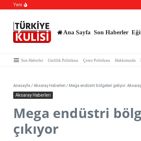
Yapay Zeka Sentetik Virüs Üretti
İçeriğe atla
Yeni
Yasa Dışı Bahis suçlarına yönelik yürütülen çalışmala
Kalıcı Ojede Kısırlık ve Hormon Alarmı: Uzmanlardan Ge
Ana Sayfa
Son Haberler
Eği
Son Haberler
Gizlilik Politikası
Çerez Politikası
Hakkımızda
Anasayfa
/
Aksaray Haberleri
/
Mega endüstri bölgeleri geliyor: Aksaray
Aksaray Haberleri
Mega endüstri bölge
çıkıyor