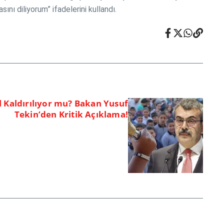
ını diliyorum” ifadelerini kullandı.
l Kaldırılıyor mu? Bakan Yusuf
Tekin’den Kritik Açıklama!