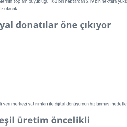
lgelerinin toplam büyüklüğü 160 bin hektardan 219 bin hektara yü
de olacak.
syal donatılar öne çıkıyor
li veri merkezi yatırımları ile dijital dönüşümün hızlanması hedefle
eşil üretim öncelikli