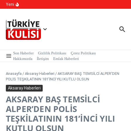
Yapay Zeka Sentetik Virüs Üretti
İçeriğe atla
Yeni
Yasa Dışı Bahis suçlarına yönelik yürütülen çalışmalar
kapsamında, MASAK verileri üzerinde yapılan inceleme H.E
isimli şahıs tutuklandı.
Kalıcı Ojede Kısırlık ve Hormon Alarmı: Uzmanlardan
Genç Kızlara Kritik Uyarı
Son Haberler
Gizlilik Politikası
Çerez Politikası
Hakkımızda
İletişim
Emlak Haberleri
Anasayfa
/
Aksaray Haberleri
/
AKSARAY BAŞ TEMSİLCİ ALPER’DEN
POLİS TEŞKİLATININ 181’İNCİ YILI KUTLU OLSUN
Aksaray Haberleri
AKSARAY BAŞ TEMSİLCİ
ALPER’DEN POLİS
TEŞKİLATININ 181’İNCİ YILI
KUTLU OLSUN