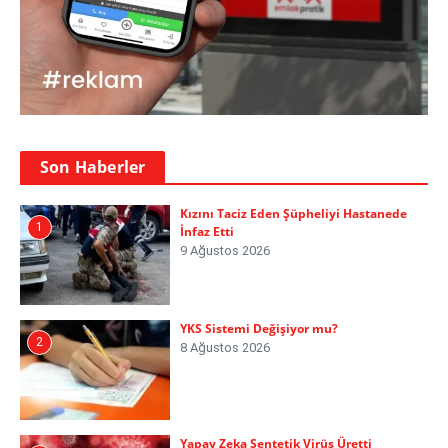
Son Haberler
Kızını Taciz Eden Şüpheliyi Hastanede
1
İnfaz Etti
9 Ağustos 2026
YKS Sistemi Değişiyor mu?
2
8 Ağustos 2026
Yapay Zeka Sentetik Virüs Üretti