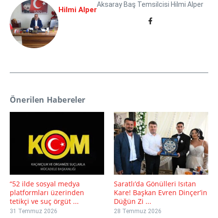
Aksaray Baş Temsilcisi Hilmi Alper
Hilmi Alper
Önerilen Habereler
“52 ilde sosyal medya
Saratlı’da Gönülleri Isıtan
platformları üzerinden
Kare! Başkan Evren Dinçer’in
tetikçi ve suç örgüt ...
Düğün Zi ...
31 Temmuz 2026
28 Temmuz 2026