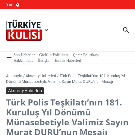
İçeriğe atla
kapsamında, MASAK verileri üzerinde yapılan inceleme H.E
Yeni
isimli şahıs tutuklandı.
Kalıcı Ojede Kısırlık ve Hormon Alarmı: Uzmanlardan
Genç Kızlara Kritik Uyarı
Hastaneye Gitmeden Tedavi Dönemi: Uzaktan
Muayenede Branş Sayısı Artırıldı
Son Haberler
Gizlilik Politikası
Çerez Politikası
Hakkımızda
İletişim
Emlak Haberleri
Anasayfa
/
Aksaray Haberleri
/
Türk Polis Teşkilatı’nın 181. Kuruluş Yıl
Dönümü Münasebetiyle Valimiz Sayın Murat DURU’nun Mesajı
Aksaray Haberleri
Türk Polis Teşkilatı’nın 181.
Kuruluş Yıl Dönümü
Münasebetiyle Valimiz Sayın
Murat DURU’nun Mesajı