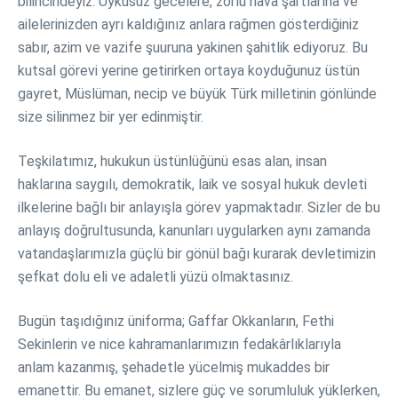
bilincindeyiz. Uykusuz gecelere, zorlu hava şartlarına ve
ailelerinizden ayrı kaldığınız anlara rağmen gösterdiğiniz
sabır, azim ve vazife şuuruna yakinen şahitlik ediyoruz. Bu
kutsal görevi yerine getirirken ortaya koyduğunuz üstün
gayret, Müslüman, necip ve büyük Türk milletinin gönlünde
size silinmez bir yer edinmiştir.
Teşkilatımız, hukukun üstünlüğünü esas alan, insan
haklarına saygılı, demokratik, laik ve sosyal hukuk devleti
ilkelerine bağlı bir anlayışla görev yapmaktadır. Sizler de bu
anlayış doğrultusunda, kanunları uygularken aynı zamanda
vatandaşlarımızla güçlü bir gönül bağı kurarak devletimizin
şefkat dolu eli ve adaletli yüzü olmaktasınız.
Bugün taşıdığınız üniforma; Gaffar Okkanların, Fethi
Sekinlerin ve nice kahramanlarımızın fedakârlıklarıyla
anlam kazanmış, şehadetle yücelmiş mukaddes bir
emanettir. Bu emanet, sizlere güç ve sorumluluk yüklerken,