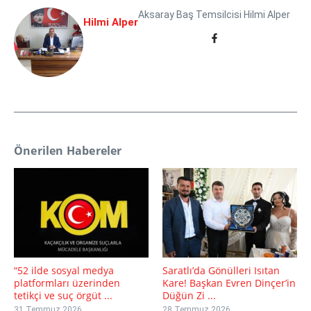
Aksaray Baş Temsilcisi Hilmi Alper
Hilmi Alper
Önerilen Habereler
“52 ilde sosyal medya
Saratlı’da Gönülleri Isıtan
platformları üzerinden
Kare! Başkan Evren Dinçer’in
tetikçi ve suç örgüt ...
Düğün Zi ...
31 Temmuz 2026
28 Temmuz 2026