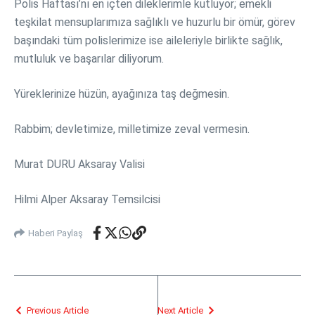
Polis Haftası’nı en içten dileklerimle kutluyor; emekli
teşkilat mensuplarımıza sağlıklı ve huzurlu bir ömür, görev
başındaki tüm polislerimize ise aileleriyle birlikte sağlık,
mutluluk ve başarılar diliyorum.
Yüreklerinize hüzün, ayağınıza taş değmesin.
Rabbim; devletimize, milletimize zeval vermesin.
Murat DURU Aksaray Valisi
Hilmi Alper Aksaray Temsilcisi
Haberi Paylaş
Previous Article
Next Article