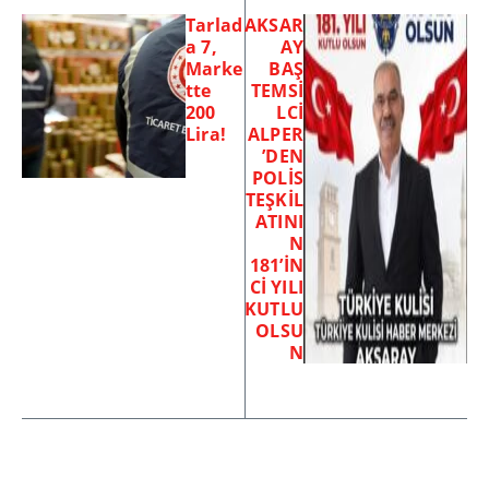
Tarlad
AKSAR
a 7,
AY
Marke
BAŞ
tte
TEMSİ
200
LCİ
Lira!
ALPER
’DEN
POLİS
TEŞKİL
ATINI
N
181’İN
Cİ YILI
KUTLU
OLSU
N